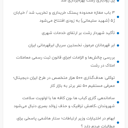
پل رودباری رشت بهره‌برداری شد
۳ باب مغازه محدوده پستک خریداری و تخریب شد / خیابان
ژ۵ (شهید سلیمانی) به زودی افتتاح می‌شود
تأکید شهردار رشت بر ارتقای خدمات شهری
ابر قهرمانان مرموز، نخستین سریال ابرقهرمانی ایران
بررسی چالش‌ها و الزامات اجرای قانون ثبت رسمی معاملات
املاک در رشت
توکلی: هدف‌گذاری ۵۰۰ هزار متخصص در طرح ایران دیجیتال؛
معرفی مستقیم ۵۰ نفر برتر به بازار کار
ساماندهی گاری کباب ها ،ون کافه ها با اولویت سلامت
شهروندان ،کاهش ترافیک و حذف زوائد بصری دنبال می‌شود
ابهام در اختیارات وزیر ارتباطات؛ ستار هاشمی پاسخی برای
مطالبات مردم دارد ؟