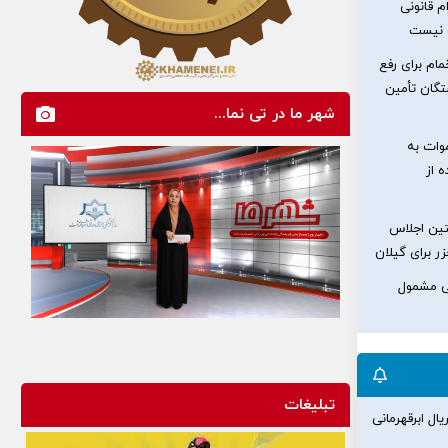
م قانونی
و نیست
ام برای رفع
تگان تأمین
شهر ما در تی نما...
وات به
ه از
تین اجلاس
ر برای گیلان
گی مشمول
تبلیغات
ال ابرقهرمانی