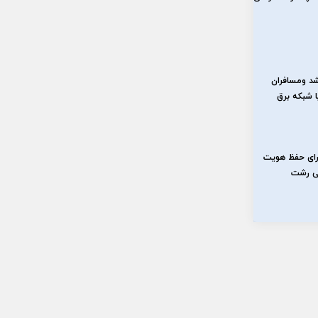
د و‌مسافران
ا شبکه برق
رای حفظ هویت
گی رشت