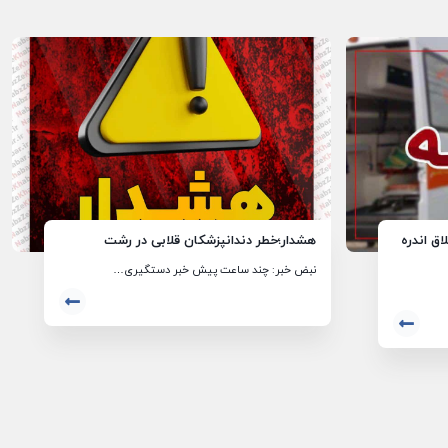
اق اندره
هشدار؛خطر دندانپزشکان قلابی در رشت
نبض خبر: چند ساعت پیش خبر دستگیری…