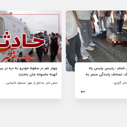
 خمام ؛ رئیس پلیس راه
چهار نفر در سقوط خودرو به دره در ییل
ک تصادف رانندگی منجر به
کهنه ماسوله جان باختند
چکین به پیربازار خبر داد
 خبر گزاری…
نبض خبر: به نقل از مهر؛ مسعود فتوحی…