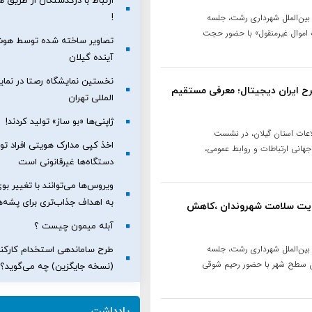
ارتباط با درگذشتگان از طریق
!
 بین‌الملل شهرداری رشت، جلسه
ت اموال غیرمنقول» با حضور حجت
تصاویر ساخته شده توسط هوش
آینده گیلان
نخستین نمایشگاه رصتا در نمای
 متخصص در طرح ایران دیجیتال؛ معرفی مستقیم
المللی تهران
ژاپنی‌ها «بو ساز» تولید کردند!
طلاعات استان گیلان، در نشست
اخذ کپی مدارک هویتی افراد ت
اسبت ۲۷ اردیبهشت، روز جهانی ارتباطات و روابط عمومی،
دستگاه‌ها غیرقانونی است
ویروس‌ها می‌توانند با تغییر بو
به اهداف جذاب‌تری برای پشه‌ه
ولویت سلامت شهروندان ،کاهش
آبله میمون چیست ؟
 بین‌الملل شهرداری رشت، جلسه
طرح ساماندهی استخدام کارکن
شان سطح شهر با حضور رحیم شوقی
(نسخه جایگزین) چه می‌گوید؟
یادداشت