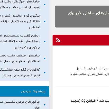
سامانه‌های سرگردانی؛ وقتی الزا
وجود دارد اما زیرساخت پاسخگ
ان‌های ساحلی خزر برای
پیگیری فوری نماینده رشت و خم
اب هنوز زنده است
بلاتکلیفی بیمه تکمیلی بازنشس
اجتماعی
ریختن فاضلاب شست‌وشوی ام
رودخانه‌های رشت؛ انتقاد نمایند
بی‌توجهی شهرداری
پیامدهای اجتماعی مثبت نخس
استانداران استان‌های ساحلی خز
 بین‌الملل شهرداری رشت، پل
کارفرمایان فاقد بیمه بازنشست
گیلان، اعضای شورای اسلامی شهر و
قانون تأمین اجتماعی هستند
پیشنهاد سردبیر
۳ باب مغازه محدوده پستک خریداری و تخریب شد / خیابان ژ۵ (شهید
ابر قهرمانان مرموز، نخستین سری
ایران