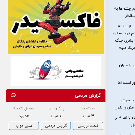
م چشم‌ها به
اندار
سال مقاله
م نهاد استان
 بشری جنگ
یکا علیه
 را بحران
 است اما
گزارش مردمی
 بر هوش
متروی لندن
سوژه ها
پیگیری ها
حصول نتیجه
3 مورد
0 مورد
0مورد
رازگشایی از تعقیب بشقاب پرنده با اف ۴ بر
تحت بررسی
گزارش مردمی
سایر موارد