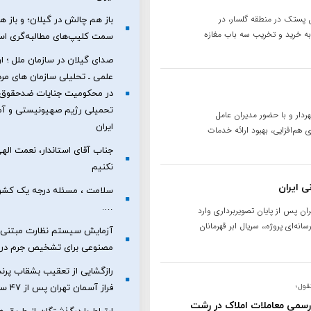
پستک در منطقه گلسار، در
باز هم چالش در گیلان؛ و باز ه
به خرید و تخریب سه باب مغازه
سمت کلیپ‌های مطالبه‌گری است
صدای گیلان در سازمان ملل ؛ ار
علمی ـ تحلیلی سازمان های مرد
در محکومیت جنایات ضدحقوق
تحمیلی رژیم صهیونیستی و آمر
ار و با حضور مدیران عامل
ایران
 هم‌افزایی، بهبود ارائه خدمات
جناب آقای استاندار، نعمت الهی
نکنیم
ی ایران
سلامت ، مسئله درجه یک کشور
….
ران پس از پایان تصویربرداری وارد
نه‌ای پروژه،، سریال ابر قهرمانان
آزمایش سیستم نظارت مبتنی
مصنوعی برای تشخیص جرم در 
نقول؛
فراز آسمان تهران پس از ۴۷ سال!
 رسمی معاملات املاک در رشت