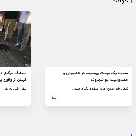
حوادث
سقوط یک درخت پوسیده در لاهیجان و
تصادف مرگبار در
مصدومیت دو شهروند
گیلان از وقوع ی
فوت در محور خوا
نبض خبر: صبح امروز سقوط یک درخت…
نبض خبر: به نقل از