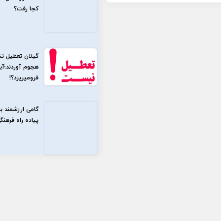
کجا رفت؟
گیلان تعطیل نش
هجوم آوردند؛آی
فرو‌میریزد؟!
گامی ارزشمند ب
پیاده راه فرهن