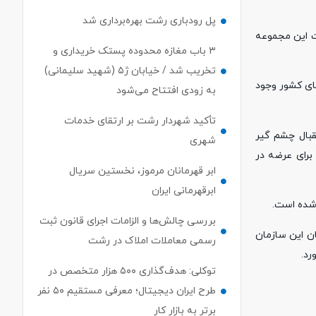
پل رودباری رشت بهره‌برداری شد
ت این مجموعه
۳ باب مغازه محدوده پستک خریداری و
تخریب شد / خیابان ژ۵ (شهید سلیمانی)
رها و استان های کشور وجود
به زودی افتتاح می‌شود
تأکید شهردار رشت بر ارتقای خدمات
کرده است و مورد استقبال چشم گیر
شهری
برای عرضه در
ابر قهرمانان مرموز، نخستین سریال
ابرقهرمانی ایران
 شده است.
بررسی چالش‌ها و الزامات اجرای قانون ثبت
ان این سازمان
رسمی معاملات املاک در رشت
رد.
توکلی: هدف‌گذاری ۵۰۰ هزار متخصص در
طرح ایران دیجیتال؛ معرفی مستقیم ۵۰ نفر
برتر به بازار کار