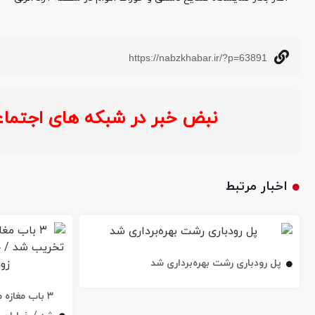
https://nabzkhabar.ir/?p=63891
نبض خبر در شبکه های اجتماعی :
خ
اخبار مرتبط
پل رودباری رشت بهره‌برداری شد
۳ باب مغاز