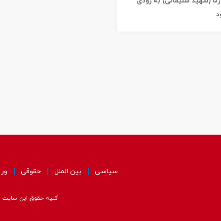
شد / خیابان ژ۵ (شهید سلیمانی) به زودی
د
سیاسی
بین الملل
حقوقی
ور
کلیه حقوق این سایت مت