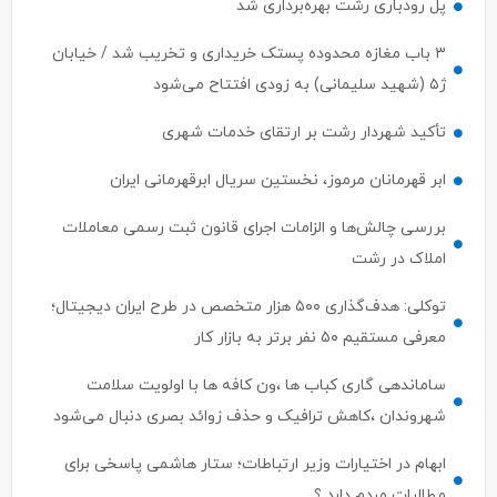
پل رودباری رشت بهره‌برداری شد
۳ باب مغازه محدوده پستک خریداری و تخریب شد / خیابان
ژ۵ (شهید سلیمانی) به زودی افتتاح می‌شود
تأکید شهردار رشت بر ارتقای خدمات شهری
ابر قهرمانان مرموز، نخستین سریال ابرقهرمانی ایران
بررسی چالش‌ها و الزامات اجرای قانون ثبت رسمی معاملات
املاک در رشت
توکلی: هدف‌گذاری ۵۰۰ هزار متخصص در طرح ایران دیجیتال؛
معرفی مستقیم ۵۰ نفر برتر به بازار کار
ساماندهی گاری کباب ها ،ون کافه ها با اولویت سلامت
شهروندان ،کاهش ترافیک و حذف زوائد بصری دنبال می‌شود
ابهام در اختیارات وزیر ارتباطات؛ ستار هاشمی پاسخی برای
مطالبات مردم دارد ؟