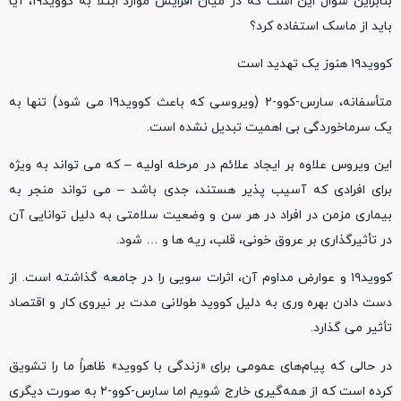
بنابراین سوال این است که در میان افزایش موارد ابتلا به کووید۱۹، آیا
باید از ماسک استفاده کرد؟
کووید۱۹ هنوز یک تهدید است
متأسفانه، سارس-کوو-۲ (ویروسی که باعث کووید۱۹ می شود) تنها به
یک سرماخوردگی بی اهمیت تبدیل نشده است.
این ویروس علاوه بر ایجاد علائم در مرحله اولیه – که می تواند به ویژه
برای افرادی که آسیب پذیر هستند، جدی باشد – می تواند منجر به
بیماری مزمن در افراد در هر سن و وضعیت سلامتی به دلیل توانایی آن
در تأثیرگذاری بر عروق خونی، قلب، ریه ها و … شود.
کووید۱۹ و عوارض مداوم آن، اثرات سویی را در جامعه گذاشته است. از
دست دادن بهره وری به دلیل کووید طولانی مدت بر نیروی کار و اقتصاد
تأثیر می گذارد.
در حالی که پیام‌های عمومی برای «زندگی با کووید» ظاهراً ما را تشویق
کرده است که از همه‌گیری خارج شویم اما سارس-کوو-۲ به صورت دیگری