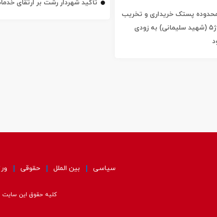
تأکید شهردار رشت بر ارتقای خدم
ه محدوده پستک خریداری و تخریب
شد / خیابان ژ۵ (شهید سلیمانی) به زودی
د
سیاسی
بین الملل
حقوقی
ور
کلیه حقوق این سایت مت