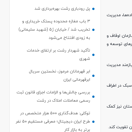
پل رودباری رشت بهره‌برداری شد
ده‌ها، مدیریت
۳ باب مغازه محدوده پستک خریداری و
تخریب شد / خیابان ژ۵ (شهید سلیمانی)
ازمان اوقاف و
به زودی افتتاح می‌شود
ارهای توسعه و
تأکید شهردار رشت بر ارتقای خدمات
شهری
ازمند مدیریت
ابر قهرمانان مرموز، نخستین سریال
ابرقهرمانی ایران
و سبک در اطراف
بررسی چالش‌ها و الزامات اجرای قانون ثبت
رسمی معاملات املاک در رشت
استان نیز کمک
توکلی: هدف‌گذاری ۵۰۰ هزار متخصص در
طرح ایران دیجیتال؛ معرفی مستقیم ۵۰ نفر
ن تقویت کند.
برتر به بازار کار