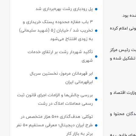
پل رودباری رشت بهره‌برداری شد
ده بود.
۳ باب مغازه محدوده پستک خریداری و
نی اعلام کرده
تخریب شد / خیابان ژ۵ (شهید سلیمانی)
به زودی افتتاح می‌شود
ا مسئولیت رئیس مرکز
تأکید شهردار رشت بر ارتقای خدمات
 تشکیل شده و
شهری
ابر قهرمانان مرموز، نخستین سریال
ابرقهرمانی ایران
زارت اقتصاد و
بررسی چالش‌ها و الزامات اجرای قانون ثبت
رسمی معاملات املاک در رشت
دگان محتوا و
توکلی: هدف‌گذاری ۵۰۰ هزار متخصص در
طرح ایران دیجیتال؛ معرفی مستقیم ۵۰ نفر
برتر به بازار کار
 پلتفرم‌های خارجی به