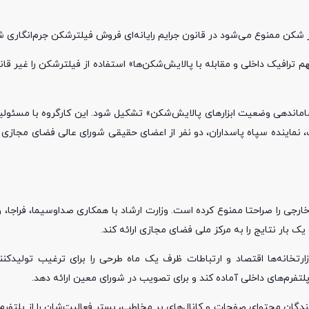
ر شکن ممنوع می‌شود در قانون جرایم رایانه‌ای فروش فیلترشکن جرم‌انگاری ش
رافیک داخلی و مقابله با پالایش‌شکن‌ها» استفاده از فیلترشکن را غیر قانو
کلیف شده کارگروهی ۷ نفره برای «بررسی ساماندهی وضعیت ابزار‌های پالایش‌شکن» تشکیل شود. این کارگروه ب
 نماینده سپاه پاسداران، دو نفر از اعضای حقیقی شورای عالی فضای مجازی
ی را صراحتا ممنوع کرده است. وزارت ارشاد با همکاری صداوسیما، فراجا، و
رتخانه‌ها اقتصاد و ارتباطات ظرف یک ماه طرحی را برای ترغیب تولیدکنن
پلتفرم‌های داخلی آماده کند و برای تصویب در شورای معین ارائه دهد.
 شود که ظرف ۶ ماه حداقل ۵۰ درصد از تولیدکنندگان محتوای صفحات و کانال‌های پر مخاطب، بستر فعالیت‌شان را از