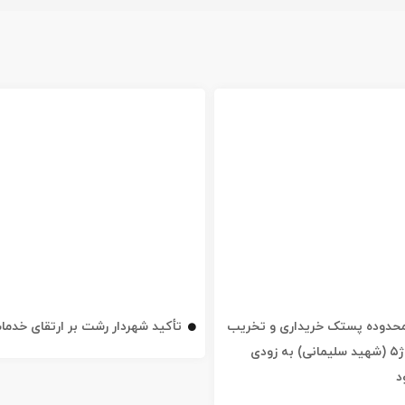
ه محدوده پستک خریداری و تخریب
تأکید شهردار رشت بر ارتقای خدم
شد / خیابان ژ۵ (شهید سلیمانی) به زودی
د