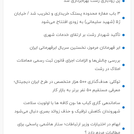
پل رودباری رشت بهره‌برداری شد
۳ باب مغازه محدوده پستک خریداری و تخریب شد / خیابان
ژ۵ (شهید سلیمانی) به زودی افتتاح می‌شود
تأکید شهردار رشت بر ارتقای خدمات شهری
ابر قهرمانان مرموز، نخستین سریال ابرقهرمانی ایران
بررسی چالش‌ها و الزامات اجرای قانون ثبت رسمی معاملات
املاک در رشت
توکلی: هدف‌گذاری ۵۰۰ هزار متخصص در طرح ایران دیجیتال؛
معرفی مستقیم ۵۰ نفر برتر به بازار کار
ساماندهی گاری کباب ها ،ون کافه ها با اولویت سلامت
شهروندان ،کاهش ترافیک و حذف زوائد بصری دنبال می‌شود
ابهام در اختیارات وزیر ارتباطات؛ ستار هاشمی پاسخی برای
مطالبات مردم دارد ؟