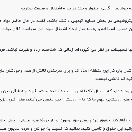
ه جوانانمان گامی استوار و بلند در حوزه اشتغال و صنعت برداریم.
ع پتروشیمی در بخش صنایع تبدیلی داشته باشد، گفت: در حال حاضر مواد 
یین دستی استفاده و زمینه ساز ایجاد اشتغال شود. این سیاست کلان دولت ا
ا تسهیلات در نظر می گیرد؛ اما زمانی که شناخت، اراده و غیرت نباشد، فر
ان پای کار این منطقه آمده اند و برای سربلندی تالش از همه وجودشان مای
انید که تالشی نیست.
وی با بیان اینکه در منطقه ما یک راه روستایی جاده قرآن به شیخ نشین وجود دارد که از سال ۹۷ تا امروز ساخته نشده است، ا
اطراف ما وجود دارد؟ تمام کوچه های های همجوار ما آسفالت شده؛ اما راه های روستایی مهم ما که تا ۱۰ روستا را بهم م
دفاع کند. حقوق مردم یعنی حق برخورداری از پروژه های عمرانی . یعنی حق ا
انید این حقوق را تأمین کنید، بدانید که نسبت به جوانان و مردم مدیون هست