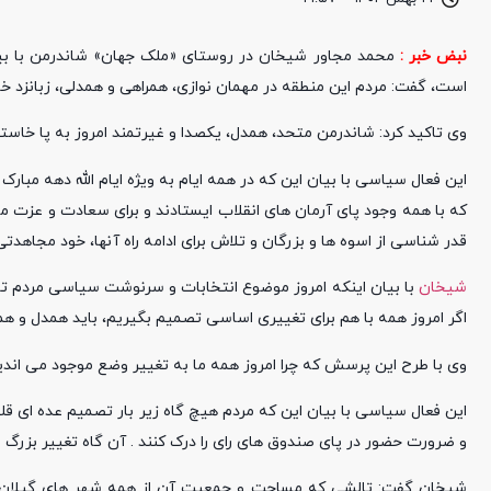
نبض خبر :
محمد مجاور شیخان در روستای «ملک جهان» شاندرمن با بیا
است، گفت: مردم این منطقه در مهمان نوازی، همراهی و‌ همدلی، زبانزد خ
وی تاکید کرد: شاندرمن متحد، همدل، یکصدا و غیرتمند امروز به پا خاسته است تا در ۱۱ اسفند حماسه ای به یاد ماندنی برای
این فعال سیاسی با بیان این که در همه ایام به ویژه ایام الله دهه مبارک ف
که با همه وجود پای آرمان های انقلاب ایستادند و برای سعادت و عزت ما 
قدر شناسی از اسوه ها و بزرگان و تلاش برای ادامه راه آنها، خود مجاهدت
شیخان
با بیان اینکه امروز موضوع انتخابات و سرنوشت سیاسی مردم تال
اگر امروز همه با هم برای تغییری اساسی تصمیم بگیریم، باید همدل و همراه شویم و تا ۱۱ اسفند تلاشی مداوم برای تغییر وض
وی با طرح این پرسش که چرا امروز همه ما به تغییر وضع موجود می اند
و ضرورت حضور در پای صندوق های رای را درک کنند . آن گاه تغییر بزرگ 
شیخان گفت: تالشی که مساحت و جمعیت آن از همه شهر های گیلان ب