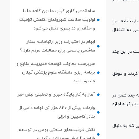
ساماندهی گاری کباب ها ،ون کافه ها با
اولویت سلامت شهروندان ،کاهش ترافیک
ار، خطبه سرا،
و حذف زوائد بصری دنبال می‌شود
سی به اشتغال
ابهام در اختیارات وزیر ارتباطات؛ ستار
هاشمی پاسخی برای مطالبات مردم دارد ؟
توانست در این چند
سرپرست معاونت توسعه مدیریت، منابع و
برنامه ریزی دانشگاه علوم پزشکی گیلان
کردند و موفق
منصوب شد
آغاز به کار پایگاه خبری و تحلیلی نبض خبر
ه چند شغل در
د وگرنه اجازه
واردات بیش از ۸۴۰ هزار تن نهاده دامی از
بنادر كاسپین و انزلی
 که به دنبال
نقش ظرفیت‌های صنعتی بومی در توسعه
فناوری آرایشی–بهداشتی گیلان