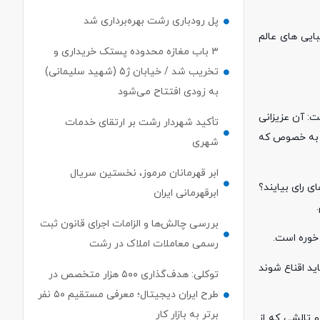
پل رودباری رشت بهره‌برداری شد
ایی های عالم
۳ باب مغازه محدوده پستک خریداری و
تخریب شد / خیابان ژ۵ (شهید سلیمانی)
به زودی افتتاح می‌شود
فت: آن عزیزانی
تأکید شهردار رشت بر ارتقای خدمات
م؛ به خصوص که
شهری
ابر قهرمانان مرموز، نخستین سریال
ی رای بیایند؟
ابرقهرمانی ایران
بررسی چالش‌ها و الزامات اجرای قانون ثبت
خوره است.
رسمی معاملات املاک در رشت
ردم سوالات بسیاری دارند که باید اقناع شوند
توکلی: هدف‌گذاری ۵۰۰ هزار متخصص در
طرح ایران دیجیتال؛ معرفی مستقیم ۵۰ نفر
برتر به بازار کار
تالشی که از