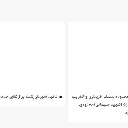
ه محدوده پستک خریداری و تخریب
تأکید شهردار رشت بر ارتقای خدم
شد / خیابان ژ۵ (شهید سلیمانی) به زودی
د