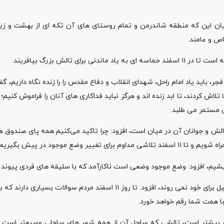
ن این که منطقه شاندرمن و تمام روستای های آن تکه ای از بهشت و زیب
اص و عامند.
 تالش بزرگ بیافریند.
جر، باید یاد امام راحل، شهدای انقلاب و دفاع مقدس را را زنده نگاه داریم، گ
تلاش کردند، تا ابد زنده اند و هرگز نباید فداکاری های آنان را فراموش کنی
ی مستمر می طلبد.
ش و جوانان آن در میان است، افزود: چرا تاکید می‌کنیم همه پای صندوق ها
ع موجود در پیش بگیریم.
یشیم، افزود: وضع موجود وضعی است ناکارآمد که با سلیقه های فردی پیوند 
این فعال سیاسی با بیان این که مردم هیچ گاه زیر بار تصمیم عده ای قلیل برای خود نمی روند، افزود: تا روز ۱۱ اسفند م
با همت شما رقم خواهد خورد.
یشتر است، تالشی که ساحل آن از همه شهر های ساحلی وسیعتر است و 