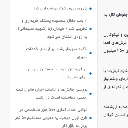
پل رودباری رشت بهره‌برداری شد
و جلوه‌ای تازه به
۳ باب مغازه محدوده پستک خریداری و
تخریب شد / خیابان ژ۵ (شهید سلیمانی)
 و نیکوکاران
به زودی افتتاح می‌شود
یده است.فرش‌های اهدا
تأکید شهردار رشت بر ارتقای خدمات
شده، شش متری و با رنگ آبی فیروزه‌ای طراحی شده‌اند و جلوه‌ای هنرمندانه و دلنشین به صحن و شبستان آستان افزوده‌اند.ارزش این هدیه معنوی ۲۵۰ میلیون
شهری
ابر قهرمانان مرموز، نخستین سریال
شود.فرش‌ها با
ابرقهرمانی ایران
ه‌ای چشم‌نواز
و نمونه‌ای از
بررسی چالش‌ها و الزامات اجرای قانون ثبت
رسمی معاملات املاک در رشت
.هدیه ارزشمند
توکلی: هدف‌گذاری ۵۰۰ هزار متخصص در
ر استان گیلان
طرح ایران دیجیتال؛ معرفی مستقیم ۵۰ نفر
برتر به بازار کار