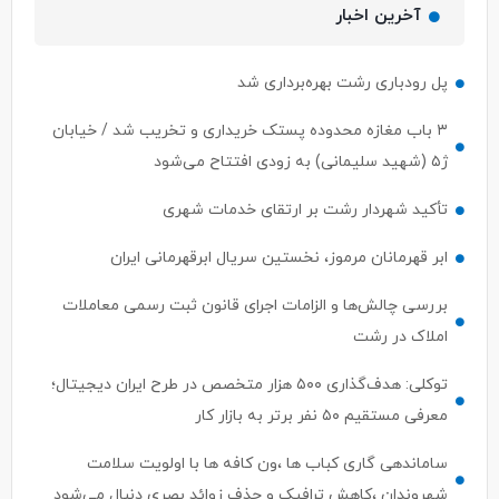
آخرین اخبار
پل رودباری رشت بهره‌برداری شد
۳ باب مغازه محدوده پستک خریداری و تخریب شد / خیابان
ژ۵ (شهید سلیمانی) به زودی افتتاح می‌شود
تأکید شهردار رشت بر ارتقای خدمات شهری
ابر قهرمانان مرموز، نخستین سریال ابرقهرمانی ایران
بررسی چالش‌ها و الزامات اجرای قانون ثبت رسمی معاملات
املاک در رشت
توکلی: هدف‌گذاری ۵۰۰ هزار متخصص در طرح ایران دیجیتال؛
معرفی مستقیم ۵۰ نفر برتر به بازار کار
ساماندهی گاری کباب ها ،ون کافه ها با اولویت سلامت
شهروندان ،کاهش ترافیک و حذف زوائد بصری دنبال می‌شود