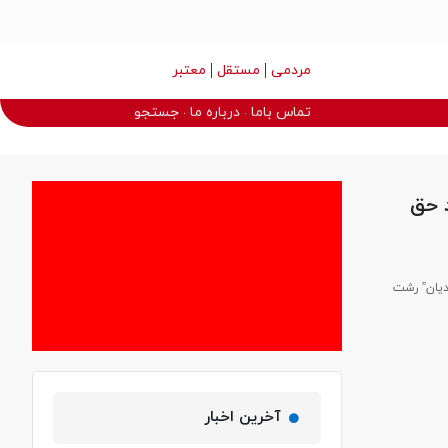
مردمی
مستقل
معتبر
تماس باما
درباره ما
جستجو
 حق
دیان” رشت
آخرین اخبار