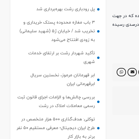
پل رودباری رشت بهره‌برداری شد
ده که در جهت
۳ باب مغازه محدوده پستک خریداری و
شدن گره های ترافیکی، تسهیل در تردد و روان سازی ترافیک در دستور کار قرار گرفت و اکنون با آغاز نصب تیرگذاری پل،به پیشرفت حدودا ۴۴ درصدی رسیده
تخریب شد / خیابان ژ۵ (شهید سلیمانی)
به زودی افتتاح می‌شود
تأکید شهردار رشت بر ارتقای خدمات
شهری
ابر قهرمانان مرموز، نخستین سریال
ابرقهرمانی ایران
بررسی چالش‌ها و الزامات اجرای قانون ثبت
رسمی معاملات املاک در رشت
توکلی: هدف‌گذاری ۵۰۰ هزار متخصص در
طرح ایران دیجیتال؛ معرفی مستقیم ۵۰ نفر
برتر به بازار کار