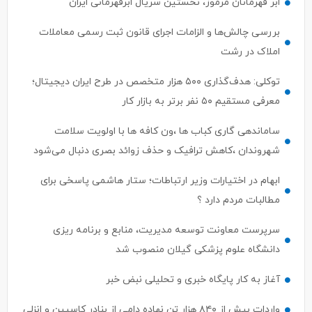
ابر قهرمانان مرموز، نخستین سریال ابرقهرمانی ایران
بررسی چالش‌ها و الزامات اجرای قانون ثبت رسمی معاملات
املاک در رشت
توکلی: هدف‌گذاری ۵۰۰ هزار متخصص در طرح ایران دیجیتال؛
معرفی مستقیم ۵۰ نفر برتر به بازار کار
ساماندهی گاری کباب ها ،ون کافه ها با اولویت سلامت
شهروندان ،کاهش ترافیک و حذف زوائد بصری دنبال می‌شود
ابهام در اختیارات وزیر ارتباطات؛ ستار هاشمی پاسخی برای
مطالبات مردم دارد ؟
سرپرست معاونت توسعه مدیریت، منابع و برنامه ریزی
دانشگاه علوم پزشکی گیلان منصوب شد
آغاز به کار پایگاه خبری و تحلیلی نبض خبر
واردات بیش از ۸۴۰ هزار تن نهاده دامی از بنادر كاسپین و انزلی