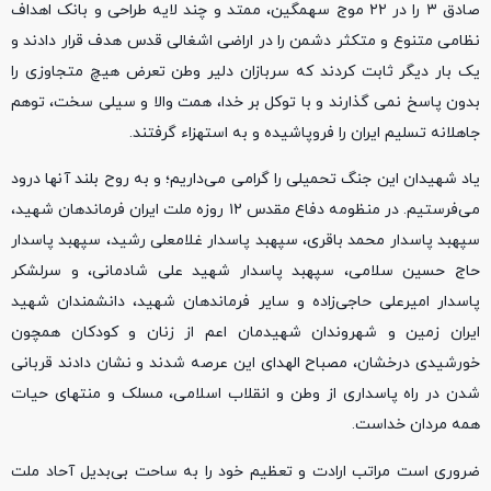
صادق ۳ را در ۲۲ موج سهمگین، ممتد و چند لایه طراحی و بانک اهداف
نظامی متنوع و متکثر دشمن را در اراضی اشغالی قدس هدف قرار دادند و
یک بار دیگر ثابت کردند که سربازان دلیر وطن تعرض هیچ متجاوزی را
بدون پاسخ نمی گذارند و با توکل بر خدا، همت والا و سیلی سخت، توهم
جاهلانه تسلیم ایران را فروپاشیده و به استهزاء گرفتند.
یاد شهیدان این جنگ تحمیلی را گرامی می‌داریم؛ و به روح بلند آنها درود
می‌فرستیم. در منظومه دفاع مقدس ۱۲ روزه ملت ایران فرماندهان شهید،
سپهبد پاسدار محمد باقری، سپهبد پاسدار غلامعلی رشید، سپهبد پاسدار
حاج حسین سلامی، سپهبد پاسدار شهید علی شادمانی، و سرلشکر
پاسدار امیرعلی حاجی‌زاده و سایر فرماندهان شهید، دانشمندان شهید
ایران زمین و شهروندان شهیدمان اعم از زنان و کودکان همچون
خورشیدی درخشان، مصباح الهدای این عرصه شدند و نشان دادند قربانی
شدن در راه پاسداری از وطن و انقلاب اسلامی، مسلک و منتهای حیات
همه مردان خداست.
ضروری است مراتب ارادت و تعظیم خود را به ساحت بی‌بدیل آحاد ملت