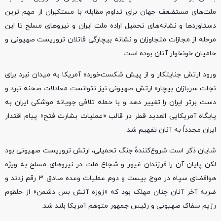
ملت‌های مستضعف جهان برای تداوم مقابله با مستکبران از مهم ترین
دستاوردها و نشانه‌های تحمیل اراده ملت ایران و نیروهای مسلح تا این
مرحله از مجازات متجاوزان و نشانه بیچارگی قاتلان تروریست صهیونی و
حامیان خونخوار آنان بوده است.
ورود ارتش جنایتکار و از پیش شکست‌خورده آمریکا به میدان نبرد برای
نجات سربازان بیچاره ارتش صهیونی نیز نتوانست معادلات صحنه نبرد و
دست برتر ایران را تغییر دهد و با حمله تلافی جویانه موشکی ایران به
پایگاه آمریکایی العدید قطر در قالب «عملیات بشارت فتح» پیام اقتدار
ایران مجدداً به آنان تفهیم شد.
شایان ذکر است شروع‌کنندهٔ جنگ تحمیلی، ارتش تروریست صهیونی بود
لکن پایان آن را فرزندان غیور و شجاع ملت در نیروهای مسلح به ویژه
هوافضای سپاه در موج بیست و دوم عملیات وعده صادق ۳ رقم زدند و
ضربه آخر آنان چنان مهلک بود که «زوزه آتش بس دشمن» از حلقوم
رژیم سفاک صهیونی و رئیس جمهور متوهم آمریکا بلند شد.