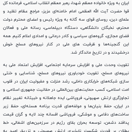
ایران به ویژه خانواده معظم شهدا، رهبر معظم انقلاب اسلامی، فرمانده کل
قوا حضرت آیت الله العظمی امام خامنه‌ای عزیز، مراجع عظام تقلید و
علمای دین، روسای قوای سه گانه به ویژه رئیس و اعضای محترم دولت
محترم، نخبگان دانشگاهی، دستگاه دیپلماسی، رسانه ملی و فعالان
فضای مجازی، گروه‌های سیاسی و کادر درمانی و امدادی اعلام کنیم. همه
این گنجینه‌ها و ظرفیت های ملی در کنار نیروهای مسلح خوش
درخشیدند و در تاریخ ماندگار شد.
تقویت وحدت ملی و افزایش سرمایه اجتماعی، افزایش اعتماد ملی به
نیروهای مسلح، تقویت خودباوری نیروهای مسلح، شناسایی و خنثی
سازی شبکه‌های خرابکاری داخلی، رشد منزلت و مقبولیت ایران در قلوب
امت اسلامی، کسب حمایت‌های بین‌المللی در حقانیت جمهوری اسلامی و
تجاوزگری ارتش صهیونی، فروپاشی ایده جاهلانه و خبیثانه تغییر نظام
در ایران، حفظ بنیان‌ها و مولفه‌های قدرت برنامه هسته‌ای، حفظ زیر
ساخت‌های دفاعی و موشکی، فروپاشی افسانه چند لایه و گران قیمت
پدافند دشمن، توسعه بحران بقای رژیم در سرزمین‌های اشغالی، خط
بطلان بر قدرت شکست ناپذیری ارتش صهیونی و تزریق امید به