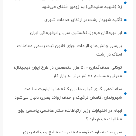
تأکید شهردار رشت بر ارتقای خدمات شهری
ابر قهرمانان مرموز، نخستین سریال ابرقهرمانی ایران
بررسی چالش‌ها و الزامات اجرای قانون ثبت رسمی معاملات
املاک در رشت
توکلی: هدف‌گذاری ۵۰۰ هزار متخصص در طرح ایران دیجیتال؛
معرفی مستقیم ۵۰ نفر برتر به بازار کار
ساماندهی گاری کباب ها ،ون کافه ها با اولویت سلامت
شهروندان ،کاهش ترافیک و حذف زوائد بصری دنبال می‌شود
ابهام در اختیارات وزیر ارتباطات؛ ستار هاشمی پاسخی برای
مطالبات مردم دارد ؟
سرپرست معاونت توسعه مدیریت، منابع و برنامه ریزی
دانشگاه علوم پزشکی گیلان منصوب شد