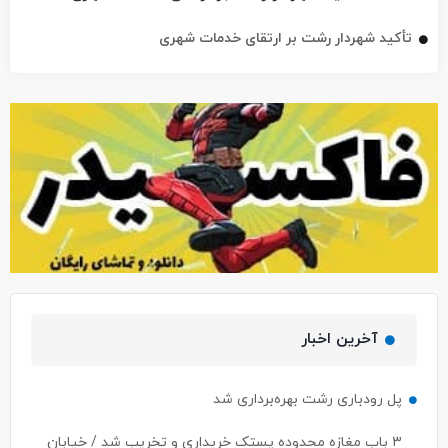
آخرین اخبار
پل رودباری رشت بهره‌برداری شد
۳ باب مغازه محدوده پستک خریداری و تخریب شد / خیابان
ژ۵ (شهید سلیمانی) به زودی افتتاح می‌شود