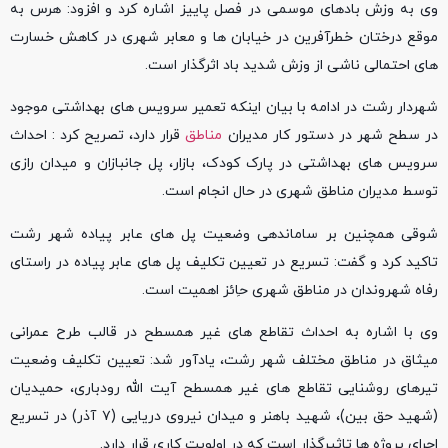
وی به وزش بادهای موسمی در فصل پاییز اشاره کرد و افزود: هرس به
موقع درختان خطرآفرین در خیابان ها و معابر شهری در کاهش خسارت
های احتمالی ناشی از وزش شدید باد اثرگذار است.
شهردار رشت در ادامه با بیان اینکه تعمیر سرویس های بهداشتی موجود
در سطح شهر در دستور کار مدیران
مناطق
قرار دارد، تصریح کرد : احداث
سرویس های بهداشتی در پارک کودک، بازار، پل جانبازان و میدان رازی
توسط مدیران مناطق شهری در حال انجام است.
شوقی همچنین بر ساماندهی وضعیت پل های عابر پیاده شهر رشت
تاکید کرد و گفت: تسریع در تعیین تکلیف پل های عابر پیاده در راستای
رفاه شهروندان در مناطق شهری حاِئز اهمیت است.
وی با اشاره به احداث تقاطع های غیر همسطح در قالب طرح عمرانی
میثاق در مناطق مختلف شهر رشت، یادآور شد: تعیین تکلیف وضعیت
تیرهای روشنایی تقاطع های غیر همسطح آیت الله رودباری، حمیدیان
(شهید حق بین)، شهید باهنر و میدان نیروی دریایی (۷ آذر) در تسریع
اجرای پروژه ها تاثیرگذار است که در اولویت کاری قرار دارد.