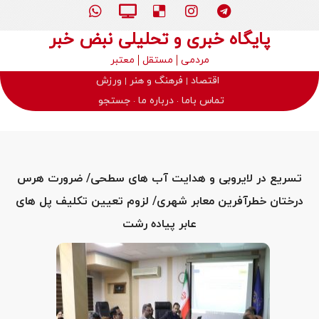
پایگاه خبری و تحلیلی نبض خبر
مردمی
مستقل
معتبر
اقتصاد
فرهنگ و هنر
ورزش
تماس باما
درباره ما
جستجو
تسریع در لایروبی و هدایت آب های سطحی/ ضرورت هرس
درختان خطرآفرین معابر شهری/ لزوم تعیین تکلیف پل های
عابر پیاده رشت