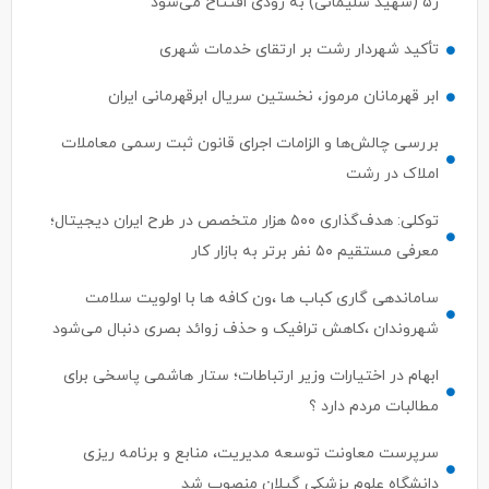
ژ۵ (شهید سلیمانی) به زودی افتتاح می‌شود
تأکید شهردار رشت بر ارتقای خدمات شهری
ابر قهرمانان مرموز، نخستین سریال ابرقهرمانی ایران
بررسی چالش‌ها و الزامات اجرای قانون ثبت رسمی معاملات
املاک در رشت
توکلی: هدف‌گذاری ۵۰۰ هزار متخصص در طرح ایران دیجیتال؛
معرفی مستقیم ۵۰ نفر برتر به بازار کار
ساماندهی گاری کباب ها ،ون کافه ها با اولویت سلامت
شهروندان ،کاهش ترافیک و حذف زوائد بصری دنبال می‌شود
ابهام در اختیارات وزیر ارتباطات؛ ستار هاشمی پاسخی برای
مطالبات مردم دارد ؟
سرپرست معاونت توسعه مدیریت، منابع و برنامه ریزی
دانشگاه علوم پزشکی گیلان منصوب شد