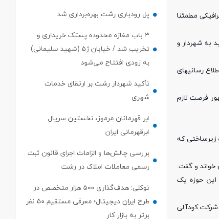
پل رودباری رشت بهره‌برداری شد
رافیکی مطمئنا
۳ باب مغازه محدوده پستک خریداری و
د به شهردار و
تخریب شد / خیابان ژ۵ (شهید سلیمانی)
به زودی افتتاح می‌شود
لاع‌ رسانیهای
تأکید شهردار رشت بر ارتقای خدمات
شهری
ور فرصت لازم
ابر قهرمانان مرموز، نخستین سریال
ابرقهرمانی ایران
و زیرساختی که
بررسی چالش‌ها و الزامات اجرای قانون ثبت
نگین خواند و گفت:
رسمی معاملات املاک در رشت
ر این حوزه یک
توکلی: هدف‌گذاری ۵۰۰ هزار متخصص در
طرح ایران دیجیتال؛ معرفی مستقیم ۵۰ نفر
های پسماند، آسفالت، شرکت کودآلی
برتر به بازار کار