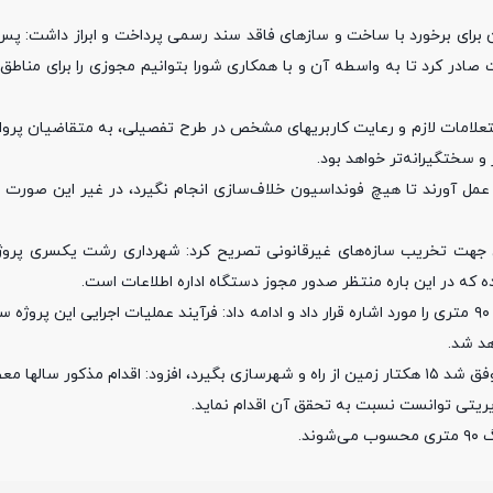
ای برخورد با ساخت و سازهای فاقد سند رسمی پرداخت و ابراز داشت: پس 
در کرد تا به واسطه آن و‌ با همکاری شورا بتوانیم مجوزی را برای مناطق
تعلامات لازم و رعایت کاربریهای مشخص در طرح تفصیلی، به متقاضیان پروا
و سختگیرانه‌تر خواهد بود.
به عمل آورند تا هیچ فونداسیون خلاف‌سازی انجام نگیرد، در غیر این صور
 جهت تخریب سازه‌های غیرقانونی تصریح کرد: شهرداری رشت یکسری پروژه
 که در این باره منتظر صدور مجوز دستگاه اداره اطلاعات است.
شهردار رشت حل بخش بزرگی از معضل ترافیکی شهر با اجرای پروژه رینگ ۹۰ متری را مورد اشاره قرار داد و ادامه داد: فرآیند عملیات اجرای
هد شد.
علوی با بیان اینکه در جهت اجرای پروژه‌ رینگ ۹۰ متری شهرداری رشت موفق شد ۱۵ هکتار زمین از راه و شهرسازی بگیرد، افزود: اقدام م
ریتی توانست نسبت به تحقق آن اقدام نماید.