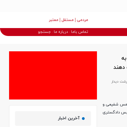
مردمی
مستقل
معتبر
تماس باما
درباره ما
جستجو
به
دهند
شت دیدار
شمس شفیعی و
 المسلمین عبدالله یاری رئیس دادگستری
آخرین اخبار