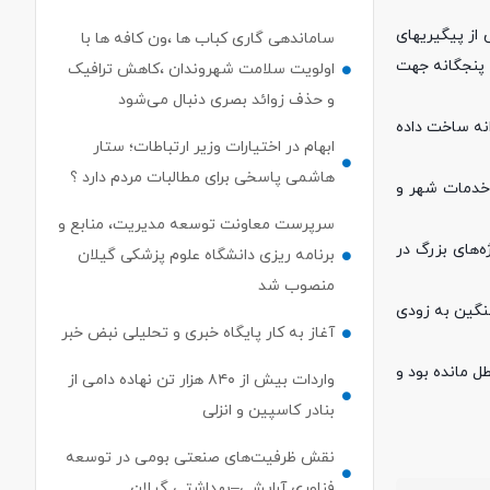
از پیگیریهای
ساماندهی گاری کباب ها ،ون کافه ها با
 پنجگانه جهت
اولویت سلامت شهروندان ،کاهش ترافیک
و حذف زوائد بصری دنبال می‌شود
نه ساخت داده
ابهام در اختیارات وزیر ارتباطات؛ ستار
هاشمی پاسخی برای مطالبات مردم دارد ؟
ت خدمات شهر و
سرپرست معاونت توسعه مدیریت، منابع و
‌های بزرگ در
برنامه ریزی دانشگاه علوم پزشکی گیلان
منصوب شد
ی این پروژه سنگین به زودی
آغاز به کار پایگاه خبری و تحلیلی نبض خبر
ذکور سالها معطل مانده بود و
واردات بیش از ۸۴۰ هزار تن نهاده دامی از
بنادر كاسپین و انزلی
نقش ظرفیت‌های صنعتی بومی در توسعه
فناوری آرایشی–بهداشتی گیلان