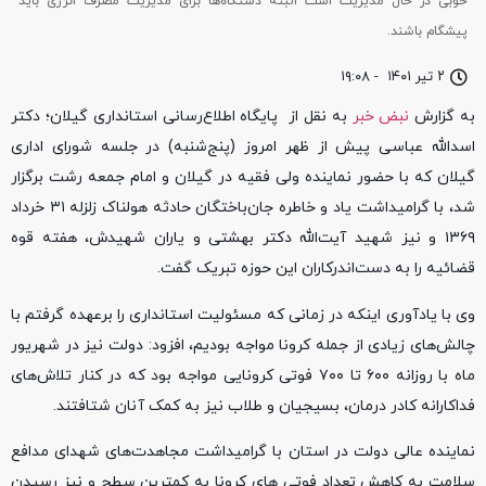
خوبی در حال مدیریت است البته دستگاه‌ها برای مدیریت مصرف انرژی باید
پیشگام باشند.
۲ تیر ۱۴۰۱
-
۱۹:۰۸
به گزارش
نبض خبر
به نقل از پایگاه اطلاع‌رسانی استانداری گیلان؛ دکتر
اسدالله عباسی پیش از ظهر امروز (پنج‌شنبه) در جلسه شورای اداری
گیلان که با حضور نماینده ولی فقیه در گیلان و امام جمعه رشت برگزار
شد، با گرامیداشت یاد و خاطره جان‌باختگان حادثه هولناک زلزله ۳۱ خرداد
۱۳۶۹ و نیز شهید آیت‌الله دکتر بهشتی و یاران شهیدش، هفته قوه
قضائیه را به دست‌اندرکاران این حوزه تبریک گفت.
وی با یادآوری اینکه در زمانی که مسئولیت استانداری را برعهده گرفتم با
چالش‌های زیادی از جمله کرونا مواجه بودیم، افزود: دولت نیز در شهریور
ماه با روزانه ۶۰۰ تا ۷۰۰ فوتی کرونایی مواجه بود که در کنار تلاش‌های
فداکارانه کادر درمان، بسیجیان و طلاب نیز به کمک آنان شتافتند.
نماینده عالی دولت در استان با گرامیداشت مجاهدت‌های شهدای مدافع
سلامت به کاهش تعداد فوتی های کرونا به کمترین سطح و نیز رسیدن