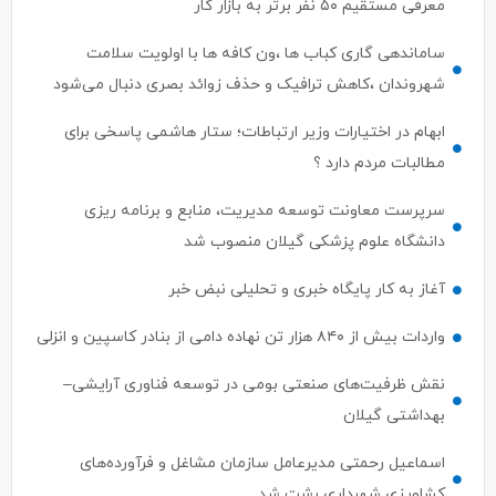
معرفی مستقیم ۵۰ نفر برتر به بازار کار
ساماندهی گاری کباب ها ،ون کافه ها با اولویت سلامت
شهروندان ،کاهش ترافیک و حذف زوائد بصری دنبال می‌شود
ابهام در اختیارات وزیر ارتباطات؛ ستار هاشمی پاسخی برای
مطالبات مردم دارد ؟
سرپرست معاونت توسعه مدیریت، منابع و برنامه ریزی
دانشگاه علوم پزشکی گیلان منصوب شد
آغاز به کار پایگاه خبری و تحلیلی نبض خبر
واردات بیش از ۸۴۰ هزار تن نهاده دامی از بنادر كاسپین و انزلی
نقش ظرفیت‌های صنعتی بومی در توسعه فناوری آرایشی–
بهداشتی گیلان
اسماعیل رحمتی مدیرعامل سازمان مشاغل و فرآورده‌های
کشاورزی شهرداری رشت شد