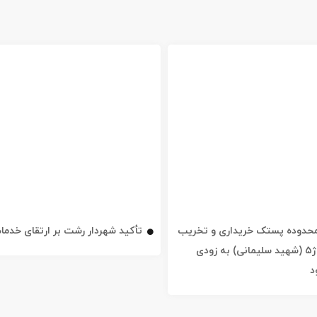
ه محدوده پستک خریداری و تخریب
تأکید شهردار رشت بر ارتقای خدم
شد / خیابان ژ۵ (شهید سلیمانی) به زودی
د