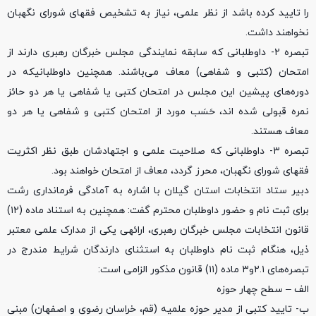
را تایید کرده باشد از نظر علمی، نیاز به تشخیص فقهای شورای نگهبان
نخواهند داشت.
تبصره ۲- داوطلبانی که سابقه نمایندگی مجلس خبرگان رهبری دارند از
امتحان (کتبی و شفاهی) معاف می‌باشند. همچنین داوطلبانیکه در
دوره‌های پیشین این مجلس در امتحان کتبی یا شفاهی یا هر دو حائز
نمره قبولی شده اند، حَسَب مورد از امتحان کتبی و شفاهی یا هر دو
معاف هستند.
تبصره ۳- داوطلبانی که صلاحیت علمی و اجتهادشان طبق نظر اکثریت
فقهای شورای نگهبان، محرز گردد، معاف از امتحان خواهند بود.
دبیر ستاد انتخابات استان گیلان با اشاره به آمادگی فرمانداری رشت
برای ثبت نام و حضور داوطلبان محترم گفت: همچنین به استناد ماده (۱۲)
قانون انتخابات مجلس خبرگان رهبری، ارائهی یکی از مدارک علمی معتبر
ذیل، هنگام ثبت نام داوطلبان به استثنای دارندگان شرایط مندرج در
تبصره‌های ۲.۱و۳ ماده (۱۱) قانون مذکور الزامی است:
الف – سطح چهار حوزه
ب- تایید کتبی از مدیر حوزه علمیه (قم، خراسان رضوی و اصفهان) مبنی