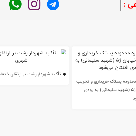
خبر فوری
تأکید شهردار رشت بر ارتقای خدم
ه محدوده پستک خریداری و تخریب
شد / خیابان ژ۵ (شهید سلیمانی) به زودی
د