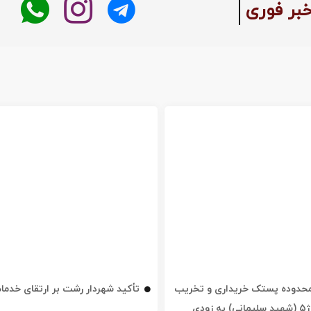
خبر فوری
ه محدوده پستک خریداری و تخریب
تأکید شهردار رشت بر ارتقای خدم
شد / خیابان ژ۵ (شهید سلیمانی) به زودی