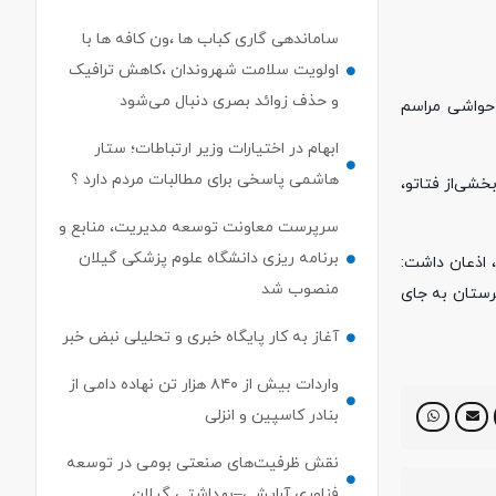
ساماندهی گاری کباب ها ،ون کافه ها با
اولویت سلامت شهروندان ،کاهش ترافیک
و حذف زوائد بصری دنبال می‌شود
حواشی مراسم
ابهام در اختیارات وزیر ارتباطات؛ ستار
هاشمی پاسخی برای مطالبات مردم دارد ؟
خشی‌از فتاتو،
سرپرست معاونت توسعه مدیریت، منابع و
برنامه ریزی دانشگاه علوم پزشکی گیلان
 اذعان داشت:
منصوب شد
هرستان به جای
آغاز به کار پایگاه خبری و تحلیلی نبض خبر
واردات بیش از ۸۴۰ هزار تن نهاده دامی از
بنادر كاسپین و انزلی
نقش ظرفیت‌های صنعتی بومی در توسعه
فناوری آرایشی–بهداشتی گیلان