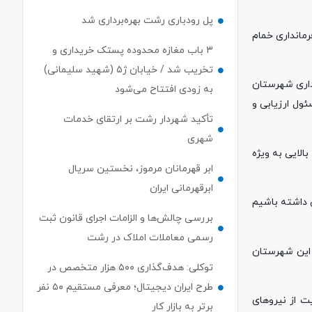
پل رودباری رشت بهره‌برداری شد
مانداری خمام
۳ باب مغازه محدوده پستک خریداری و
تخریب شد / خیابان ژ۵ (شهید سلیمانی)
داری شهرستان
به زودی افتتاح می‌شود
ول ارزیابی و
تأکید شهردار رشت بر ارتقای خدمات
شهری
لایی به ویژه
ابر قهرمانان مرموز، نخستین سریال
ابرقهرمانی ایران
 داشته باشیم
بررسی چالش‌ها و الزامات اجرای قانون ثبت
رسمی معاملات املاک در رشت
 این شهرستان
توکلی: هدف‌گذاری ۵۰۰ هزار متخصص در
طرح ایران دیجیتال؛ معرفی مستقیم ۵۰ نفر
ت از نیروهای
برتر به بازار کار