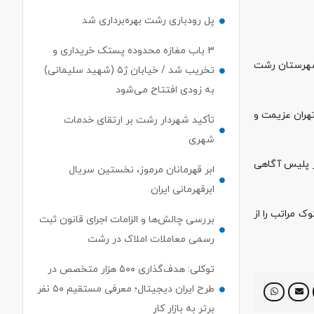
پل رودباری رشت بهره‌برداری شد
۳ باب مغازه محدوده پستک خریداری و
 در منطقه لولمان شهرستان رشت
تخریب شد / خیابان ژ۵ (شهید سلیمانی)
به زودی افتتاح می‌شود
به استان تهران عزیمت و
تأکید شهردار رشت بر ارتقای خدمات
شهری
ار پلیس آگاهی
ابر قهرمانان مرموز، نخستین سریال
ابرقهرمانی ایران
ک مراتب را از
بررسی چالش‌ها و الزامات اجرای قانون ثبت
رسمی معاملات املاک در رشت
توکلی: هدف‌گذاری ۵۰۰ هزار متخصص در
طرح ایران دیجیتال؛ معرفی مستقیم ۵۰ نفر
برتر به بازار کار