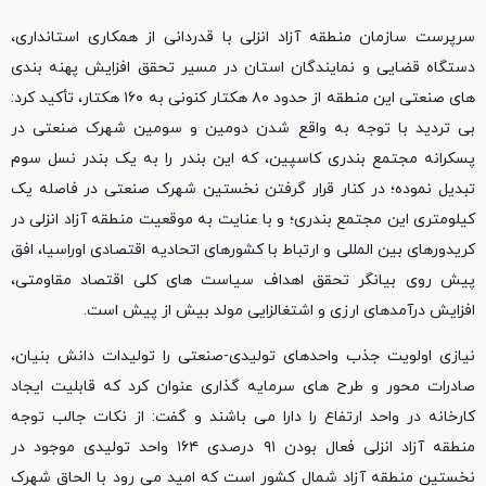
سرپرست سازمان منطقه آزاد انزلی با قدردانی از همکاری استانداری،
دستگاه قضایی و نمایندگان استان در مسیر تحقق افزایش پهنه بندی
های صنعتی این منطقه از حدود ۸۰ هکتار کنونی به ۱۶۰ هکتار، تأکید کرد:
بی تردید با توجه به واقع شدن دومین و سومین شهرک صنعتی در
پسکرانه مجتمع بندری کاسپین، که این بندر را به یک بندر نسل سوم
تبدیل نموده؛ در کنار قرار گرفتن نخستین شهرک صنعتی در فاصله یک
کیلومتری این مجتمع بندری؛ و با عنایت به موقعیت منطقه آزاد انزلی در
کریدورهای بین المللی و ارتباط با کشورهای اتحادیه اقتصادی اوراسیا، افق
پیش روی بیانگر تحقق اهداف سیاست های کلی اقتصاد مقاومتی،
افزایش درآمدهای ارزی و اشتغالزایی مولد بیش از پیش است.
نیازی اولویت جذب واحدهای تولیدی-صنعتی را تولیدات دانش بنیان،
صادرات محور و طرح های سرمایه گذاری عنوان کرد که قابلیت ایجاد
کارخانه در واحد ارتفاع را دارا می باشند و گفت: از نکات جالب توجه
منطقه آزاد انزلی فعال بودن ۹۱ درصدی ۱۶۴ واحد تولیدی موجود در
نخستین منطقه آزاد شمال کشور است که امید می رود با الحاق شهرک