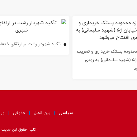
تأکید شهردار رشت بر ارتقای خدم
ه محدوده پستک خریداری و تخریب
شد / خیابان ژ۵ (شهید سلیمانی) به زودی
د
سیاسی
بین الملل
حقوقی
ور
کلیه حقوق این سایت مت