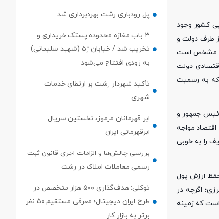
پل رودباری رشت بهره‌برداری شد
یی کشور وجود
۳ باب مغازه محدوده پستک خریداری و
از طرف دولت و
تخریب شد / خیابان ژ۵ (شهید سلیمانی)
نچه مشخص است
به زودی افتتاح می‌شود
اقتصادی دولت
سمیت نمی‌شناسیم، در حالیکه به رسمیت
تأکید شهردار رشت بر ارتقای خدمات
شهری
رئیس جمهور و
ابر قهرمانان مرموز، نخستین سریال
 اقتصاد مواجه
ابرقهرمانی ایران
ف را به خوبی
بررسی چالش‌ها و الزامات اجرای قانون ثبت
رسمی معاملات املاک در رشت
 حفظ ارزش پول
توکلی: هدف‌گذاری ۵۰۰ هزار متخصص در
رزی؛ اگرچه در
طرح ایران دیجیتال؛ معرفی مستقیم ۵۰ نفر
است که زمینه
برتر به بازار کار