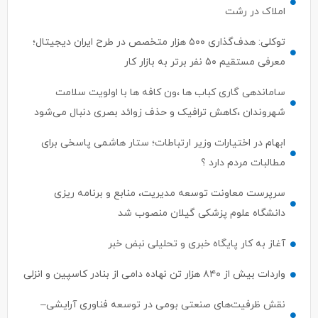
توکلی: هدف‌گذاری ۵۰۰ هزار متخصص در طرح ایران دیجیتال؛
معرفی مستقیم ۵۰ نفر برتر به بازار کار
ساماندهی گاری کباب ها ،ون کافه ها با اولویت سلامت
شهروندان ،کاهش ترافیک و حذف زوائد بصری دنبال می‌شود
ابهام در اختیارات وزیر ارتباطات؛ ستار هاشمی پاسخی برای
مطالبات مردم دارد ؟
سرپرست معاونت توسعه مدیریت، منابع و برنامه ریزی
دانشگاه علوم پزشکی گیلان منصوب شد
آغاز به کار پایگاه خبری و تحلیلی نبض خبر
واردات بیش از ۸۴۰ هزار تن نهاده دامی از بنادر كاسپین و انزلی
نقش ظرفیت‌های صنعتی بومی در توسعه فناوری آرایشی–
بهداشتی گیلان