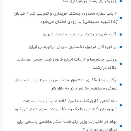
پل رودباری رشت بهره‌برداری شد
۳ باب مغازه محدوده پستک خریداری و تخریب شد / خیابان
ژ۵ (شهید سلیمانی) به زودی افتتاح می‌شود
تأکید شهردار رشت بر ارتقای خدمات شهری
ابر قهرمانان مرموز، نخستین سریال ابرقهرمانی ایران
بررسی چالش‌ها و الزامات اجرای قانون ثبت رسمی معاملات
املاک در رشت
توکلی: هدف‌گذاری ۵۰۰ هزار متخصص در طرح ایران دیجیتال؛
معرفی مستقیم ۵۰ نفر برتر به بازار کار
ساماندهی گاری کباب ها ،ون کافه ها با اولویت سلامت
شهروندان ،کاهش ترافیک و حذف زوائد بصری دنبال می‌شود
ابهام در اختیارات وزیر ارتباطات؛ ستار هاشمی پاسخی برای
مطالبات مردم دارد ؟