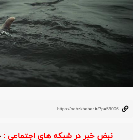
https://nabzkhabar.ir/?p=59006
نبض خبر در شبکه های اجتماعی 