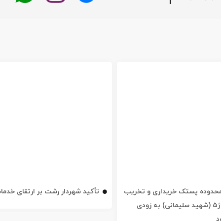
ه محدوده پستک خریداری و تخریب
تأکید شهردار رشت بر ارتقای خدم
شد / خیابان ژ۵ (شهید سلیمانی) به زودی
د