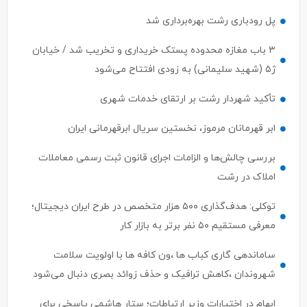
پل رودباری رشت بهره‌برداری شد
۳ باب مغازه محدوده پستک خریداری و تخریب شد / خیابان
ژ۵ (شهید سلیمانی) به زودی افتتاح می‌شود
تأکید شهردار رشت بر ارتقای خدمات شهری
ابر قهرمانان مرموز، نخستین سریال ابرقهرمانی ایران
بررسی چالش‌ها و الزامات اجرای قانون ثبت رسمی معاملات
املاک در رشت
توکلی: هدف‌گذاری ۵۰۰ هزار متخصص در طرح ایران دیجیتال؛
معرفی مستقیم ۵۰ نفر برتر به بازار کار
ساماندهی گاری کباب ها ،ون کافه ها با اولویت سلامت
شهروندان ،کاهش ترافیک و حذف زوائد بصری دنبال می‌شود
ابهام در اختیارات وزیر ارتباطات؛ ستار هاشمی پاسخی برای