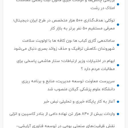
بررسی چالش‌ها و الزامات اجرای قانون ثبت رسمی معاملات
املاک در رشت
توکلی: هدف‌گذاری ۵۰۰ هزار متخصص در طرح ایران دیجیتال؛
معرفی مستقیم ۵۰ نفر برتر به بازار کار
ساماندهی گاری کباب ها ،ون کافه ها با اولویت سلامت
شهروندان ،کاهش ترافیک و حذف زوائد بصری دنبال می‌شود
ابهام در اختیارات وزیر ارتباطات؛ ستار هاشمی پاسخی برای
مطالبات مردم دارد ؟
سرپرست معاونت توسعه مدیریت، منابع و برنامه ریزی
دانشگاه علوم پزشکی گیلان منصوب شد
آغاز به کار پایگاه خبری و تحلیلی نبض خبر
واردات بیش از ۸۴۰ هزار تن نهاده دامی از بنادر كاسپین و انزلی
نقش ظرفیت‌های صنعتی بومی در توسعه فناوری آرایشی–