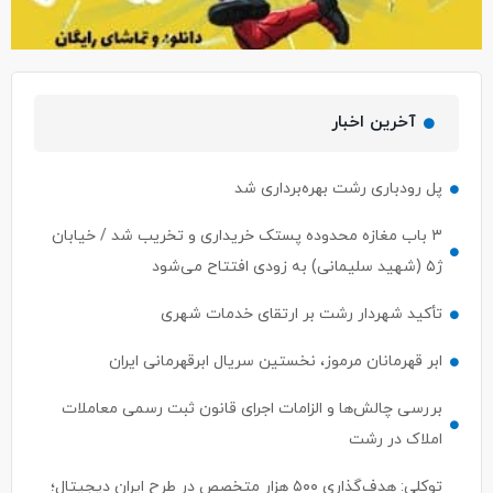
آخرین اخبار
پل رودباری رشت بهره‌برداری شد
۳ باب مغازه محدوده پستک خریداری و تخریب شد / خیابان
ژ۵ (شهید سلیمانی) به زودی افتتاح می‌شود
تأکید شهردار رشت بر ارتقای خدمات شهری
ابر قهرمانان مرموز، نخستین سریال ابرقهرمانی ایران
بررسی چالش‌ها و الزامات اجرای قانون ثبت رسمی معاملات
املاک در رشت
توکلی: هدف‌گذاری ۵۰۰ هزار متخصص در طرح ایران دیجیتال؛
معرفی مستقیم ۵۰ نفر برتر به بازار کار