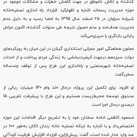
گذشته و تلاش ناموفق در جهت کاهش خطرات و مشکلات موجود در
حوزه مدیریت پسماند اشاره و اظهار‌کرد: قرارداد راه اندازی تصفیه‌خانه
شیرابه سراوان در ۲۵ اسفند سال 1395 به امضا رسید و به دلیل عدم
مدیریت هدف‌مند و عدم حصول نتیجه طی سنوات گذشته، اکنون مراحل
پایانی بازنگری را سپری‌می‌کند.
معاون هماهنگی امور عمرانی استانداری گیلان در این میان به رویکرد‌های
دولت سیزدهم درجهت کیفیت‌بخشی به زندگی مردم پرداخت و از احداث
تصفیه‌خانه شهرصنعتی و راه‌اندازی این طرح پس از توقف چند‌ساله
سخن‌گفت.
او افزود: برای تکمیل این پروژه، درحال اخذ وام 140 میلیارد ریالی از
صندوق توسعه محیط‌زیست هستیم و این طرح با پیشرفت تقریبی 15
درصدی درحال اجرا است .
مسعود کاظمی ادامه سخنان خود را به تشریح دیگر اقدامات این حوزه
اختصاص‌داد و با اشاره به اینکه تصفیه خانه زندان لاکان به‌طور 100 در
صد وارد مدار شده است، گفت: پیش‌از‌این، قرارداد افزایش ظرفیت کودآلی