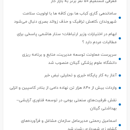
معرفی مستقیم ۵۰ نفر برتر به بازار کار
ساماندهی گاری کباب ها ،ون کافه ها با اولویت سلامت
شهروندان ،کاهش ترافیک و حذف زوائد بصری دنبال می‌شود
ابهام در اختیارات وزیر ارتباطات؛ ستار هاشمی پاسخی برای
مطالبات مردم دارد ؟
سرپرست معاونت توسعه مدیریت، منابع و برنامه ریزی
دانشگاه علوم پزشکی گیلان منصوب شد
آغاز به کار پایگاه خبری و تحلیلی نبض خبر
واردات بیش از ۸۴۰ هزار تن نهاده دامی از بنادر كاسپین و انزلی
نقش ظرفیت‌های صنعتی بومی در توسعه فناوری آرایشی–
بهداشتی گیلان
اسماعیل رحمتی مدیرعامل سازمان مشاغل و فرآورده‌های
کشاورزی شهرداری رشت شد