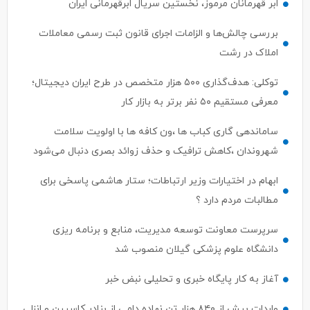
ابر قهرمانان مرموز، نخستین سریال ابرقهرمانی ایران
بررسی چالش‌ها و الزامات اجرای قانون ثبت رسمی معاملات
املاک در رشت
توکلی: هدف‌گذاری ۵۰۰ هزار متخصص در طرح ایران دیجیتال؛
معرفی مستقیم ۵۰ نفر برتر به بازار کار
ساماندهی گاری کباب ها ،ون کافه ها با اولویت سلامت
شهروندان ،کاهش ترافیک و حذف زوائد بصری دنبال می‌شود
ابهام در اختیارات وزیر ارتباطات؛ ستار هاشمی پاسخی برای
مطالبات مردم دارد ؟
سرپرست معاونت توسعه مدیریت، منابع و برنامه ریزی
دانشگاه علوم پزشکی گیلان منصوب شد
آغاز به کار پایگاه خبری و تحلیلی نبض خبر
واردات بیش از ۸۴۰ هزار تن نهاده دامی از بنادر كاسپین و انزلی