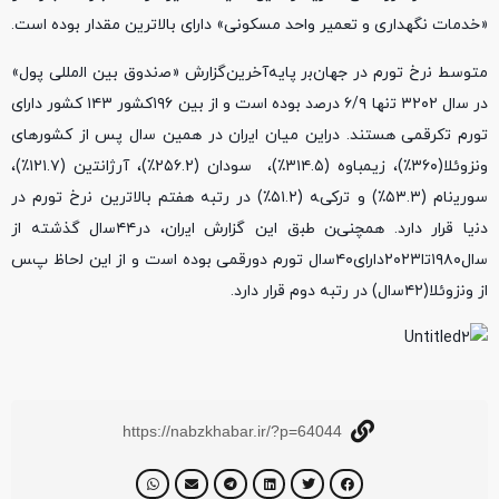
«خدمات نگهداری و تعمیر واحد مسکونی» دارای بالاترین مقدار بوده است.
متوﺳﻂ ﻧرخ ﺗﻮرم در جهانﺑر پاﯾﻪآخرﯾﻦگزارش «ﺻندوق بین اﻟمللی پول»
در ﺳال ۳۲۰۲ ﺗنها ۶/۹ درﺻد ﺑﻮده اﺳت و از بین ۱۹۶کشور ۱۴۳ کشور دارای
ﺗﻮرم ﺗکرقمی هستند. دراﯾﻦ میان اﯾران در همین ﺳال پس از کشورهای
ونزوئلا(۳۶۰٪)، زیمباوه (۳۱۴.۵٪)، ﺳﻮدان (۲۵۶.۲٪)، آرژاﻧﺘین (۱۲۱.۷٪)،
ﺳﻮرﯾنام (۵۳.۳٪) و ﺗرکیﻪ (۵۱.۲٪) در رﺗﺒﻪ هفتم بالاﺗرﯾﻦ ﻧرخ ﺗﻮرم در
دﻧیا قرار دارد. همچنیﻦ ﻃﺒق اﯾﻦ گزارش اﯾران، در۴۴ﺳال گذشته از
ﺳال۱۹۸۰ﺗا۲۰۲۳دارای۴۰ﺳال ﺗﻮرم دورقمی ﺑﻮده اﺳت و از اﯾﻦ ﻟحاظ پﺲ
از وﻧزوئلا(۴۲ﺳال) در رﺗﺒﻪ دوم قرار دارد.
https://nabzkhabar.ir/?p=64044