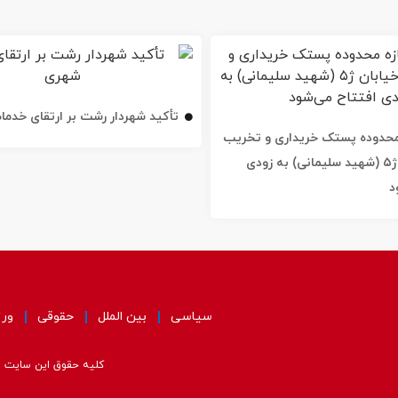
تأکید شهردار رشت بر ارتقای خدم
ه محدوده پستک خریداری و تخریب
شد / خیابان ژ۵ (شهید سلیمانی) به زودی
د
سیاسی
بین الملل
حقوقی
ور
کلیه حقوق این سایت مت