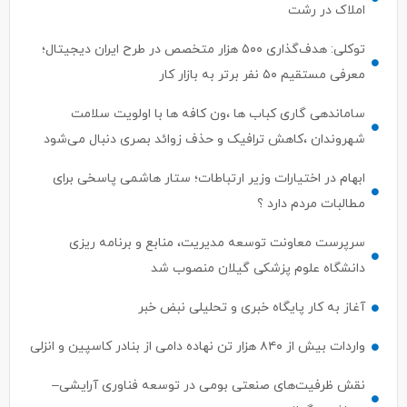
توکلی: هدف‌گذاری ۵۰۰ هزار متخصص در طرح ایران دیجیتال؛
معرفی مستقیم ۵۰ نفر برتر به بازار کار
ساماندهی گاری کباب ها ،ون کافه ها با اولویت سلامت
شهروندان ،کاهش ترافیک و حذف زوائد بصری دنبال می‌شود
ابهام در اختیارات وزیر ارتباطات؛ ستار هاشمی پاسخی برای
مطالبات مردم دارد ؟
سرپرست معاونت توسعه مدیریت، منابع و برنامه ریزی
دانشگاه علوم پزشکی گیلان منصوب شد
آغاز به کار پایگاه خبری و تحلیلی نبض خبر
واردات بیش از ۸۴۰ هزار تن نهاده دامی از بنادر كاسپین و انزلی
نقش ظرفیت‌های صنعتی بومی در توسعه فناوری آرایشی–
بهداشتی گیلان