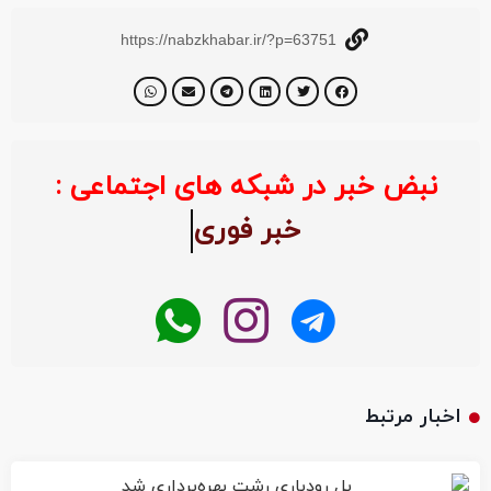
https://nabzkhabar.ir/?p=63751
نبض خبر در شبکه های اجتماعی :
خبر ف
اخبار مرتبط