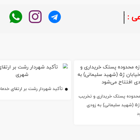
خبر در لحظه
تأکید شهردار رشت بر ارتقای خدم
ه محدوده پستک خریداری و تخریب
شد / خیابان ژ۵ (شهید سلیمانی) به زودی
د