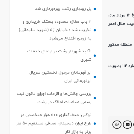
پل رودباری رشت بهره‌برداری شد
به نقل از روابط عمومی هلال احمر گیلان ؛ هادی سلیمی ؛ سرپرست جمعیت هلال احمر استان گیلان گفت: در ساعت ۲۰:۳۰ مورخ ۱۲ مرداد ماه،
۳ باب مغازه محدوده پستک خریداری و
 جمعیت هلال احمر
تخریب شد / خیابان ژ۵ (شهید سلیمانی)
به زودی افتتاح می‌شود
 منطقه مذکور
تأکید شهردار رشت بر ارتقای خدمات
شهری
سرپرست جمعیت هلال احمر گیلان ضمن تاکید بر شناخت کامل از مسیر در هنگام سفر و کوهنوردی اظهار داشت: تلفن گویای هلال‌احمر گیلان به شماره ۱۱۲ بصورت
ابر قهرمانان مرموز، نخستین سریال
ابرقهرمانی ایران
بررسی چالش‌ها و الزامات اجرای قانون ثبت
رسمی معاملات املاک در رشت
توکلی: هدف‌گذاری ۵۰۰ هزار متخصص در
طرح ایران دیجیتال؛ معرفی مستقیم ۵۰ نفر
برتر به بازار کار