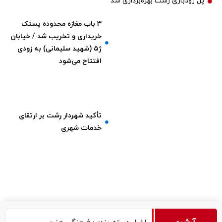
پل رودباری رشت بهره‌برداری شد
۳ باب مغازه محدوده پستک
خریداری و تخریب شد / خیابان
ژ۵ (شهید سلیمانی) به زودی
افتتاح می‌شود
تأکید شهردار رشت بر ارتقای
خدمات شهری