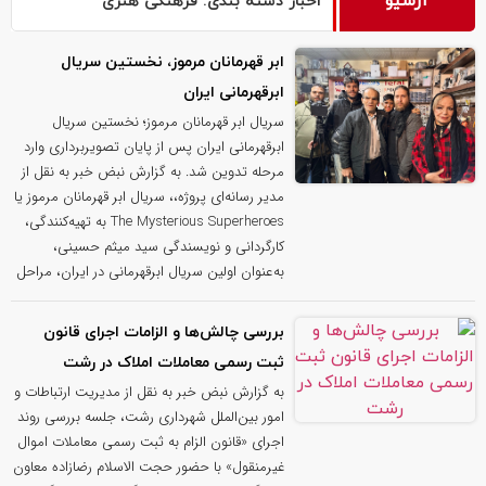
آرشیو
اخبار دسته بندی: فرهنگی هنری
ابر قهرمانان مرموز، نخستین سریال
ابرقهرمانی ایران
سریال ابر قهرمانان مرموز؛ نخستین سریال
ابرقهرمانی ایران پس از پایان تصویربرداری وارد
مرحله تدوین شد. به گزارش نبض خبر به نقل از
مدیر رسانه‌ای پروژه،، سریال ابر قهرمانان مرموز یا
The Mysterious Superheroes به تهیه‌کنندگی،
کارگردانی و نویسندگی سید میثم حسینی،
به‌عنوان اولین سریال ابرقهرمانی در ایران، مراحل
بررسی چالش‌ها و الزامات اجرای قانون
ثبت رسمی معاملات املاک در رشت
به گزارش نبض خبر به نقل از مدیریت ارتباطات و
امور بین‌الملل شهرداری رشت، جلسه بررسی روند
اجرای «قانون الزام به ثبت رسمی معاملات اموال
غیرمنقول» با حضور حجت الاسلام رضازاده معاون