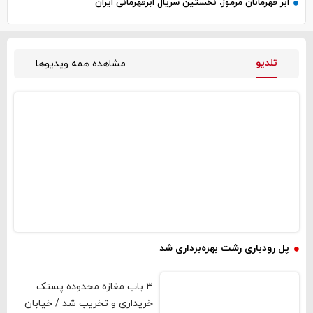
ابر قهرمانان مرموز، نخستین سریال ابرقهرمانی ایران
تلدیو
مشاهده همه ویدیوها
فیلم و صوت
پل رودباری رشت بهره‌برداری شد
۳ باب مغازه محدوده پستک
خریداری و تخریب شد / خیابان