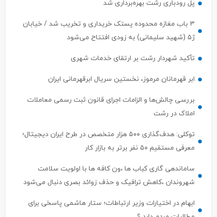
پل رودباری رشت بهره‌برداری شد
۳ باب مغازه محدوده پستک خریداری و تخریب شد / خیابان
ژ۵ (شهید سلیمانی) به زودی افتتاح می‌شود
تأکید شهردار رشت بر ارتقای خدمات شهری
ابر قهرمانان مرموز، نخستین سریال ابرقهرمانی ایران
بررسی چالش‌ها و الزامات اجرای قانون ثبت رسمی معاملات
املاک در رشت
توکلی: هدف‌گذاری ۵۰۰ هزار متخصص در طرح ایران دیجیتال؛
معرفی مستقیم ۵۰ نفر برتر به بازار کار
ساماندهی گاری کباب ها ،ون کافه ها با اولویت سلامت
شهروندان ،کاهش ترافیک و حذف زوائد بصری دنبال می‌شود
ابهام در اختیارات وزیر ارتباطات؛ ستار هاشمی پاسخی برای
مطالبات مردم دارد ؟