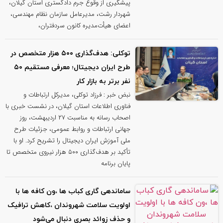
پیشگیری از وقوع جرم دادگستری استان گیلان،
شهردار رشت، مدیرعامل سازمان نظام مهندسی،
اعضای هیأت‌مدیره کانون سردفتران،
توکلی: هدف‌گذاری ۵۰۰ هزار متخصص در
طرح ایران دیجیتال؛ معرفی مستقیم ۵۰
نفر برتر به بازار کار
نبض خبر : فرزاد توکلی، مدیرکل ارتباطات و
فناوری اطلاعات استان گیلان، در نشست خبری با
اصحاب رسانه به مناسبت ۲۷ اردیبهشت، روز
جهانی ارتباطات و روابط عمومی، جزئیات طرح
ملی آموزش ایران دیجیتال را تشریح کرد. او با
تأکید بر هدف‌گذاری ۵۰۰ هزار نیروی متخصص تا
پایان برنامه
ساماندهی گاری کباب ها ،ون کافه ها با
اولویت سلامت شهروندان ،کاهش ترافیک
و حذف زوائد بصری دنبال می‌شود