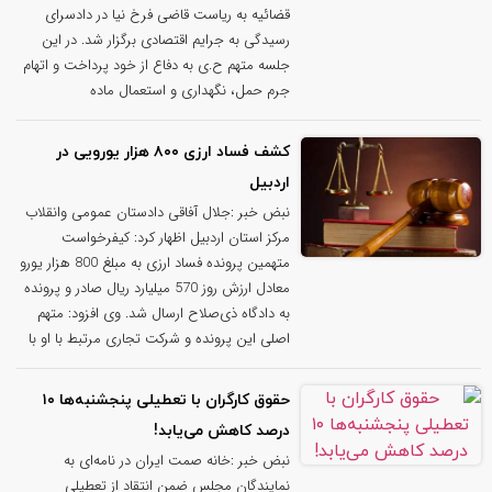
قضائیه به ریاست قاضی فرخ نیا در دادسرای
رسیدگی به جرایم اقتصادی برگزار شد. در این
جلسه متهم ح.‌ی به دفاع از خود پرداخت و اتهام
جرم حمل، نگهداری و استعمال ماده
کشف فساد ارزی ۸۰۰ هزار یورویی در
اردبیل
نبض خبر :جلال آفاقی دادستان عمومی وانقلاب
مرکز استان اردبیل اظهار کرد: کیفرخواست
متهمین پرونده فساد ارزی به مبلغ 800 هزار یورو
معادل ارزش روز 570 میلیارد ریال صادر و پرونده
به دادگاه ذی‌صلاح ارسال شد. وی افزود: متهم
اصلی این پرونده و شرکت تجاری مرتبط با او با
حقوق کارگران با تعطیلی پنجشنبه‌ها ۱۰
درصد کاهش می‌یابد!
نبض خبر :خانه صمت ایران در نامه‌ای به
نمایندگان مجلس ضمن انتقاد از تعطیلی