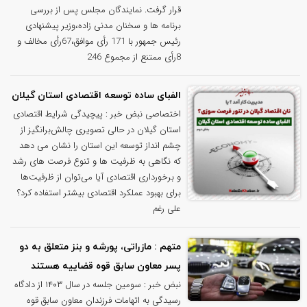
قرار گرفت. نمایندگان مجلس پس از بررسی
برنامه ها و سخنان مدنی زاده،وزیر پیشنهادی
رئیس جمهور با 171 رأی موافق،67رأی مخالف و
8رأی ممتنع از مجموع 246
الفبای ساده توسعه اقتصادی استان گیلان
اختصاصی نبض خبر : پیچیدگی شرایط اقتصادی
استان گیلان در حالی تصویری چالش‌برانگیز از
چشم انداز توسعه این استان را نشان می دهد
که نگاهی به ظرفیت ها و تنوع فرصت های رشد
و برخورداری اقتصادی آیا می‌توان از ظرفیت‌ها
برای بهبود عملکرد اقتصادی بیشتر استفاده کرد؟
علی رغم
متهم : مازراتی، پورشه و بنز متعلق به دو
پسر معاون سابق قوه قضاییه هستند
نبض خبر : سومین جلسه در سال ۱۴۰۳ از دادگاه
رسیدگی به اتهامات فرزندان معاون سابق قوه