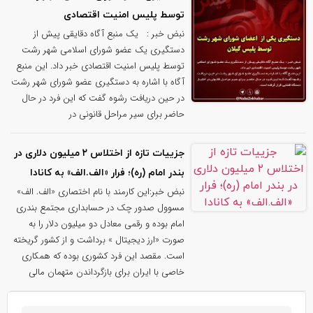
توسط پلیس امنیت اقتصادی
نبض خبر : یک منبع آگاه دقایقی پیش از
دستگیری یک عضو شورای اسلامی شهر رشت
توسط پلیس امنیت اقتصادی خبر داد. این منبع
آگاه با اشاره به دستگیری عضو شورای شهر رشت
در حین دریافت رشوه گفت که این فرد در حال
حاضر برای سیر مراحل قانونی در
جزییات تازه از اختلاس ۲ میلیون دلاری در
بندر امام (ره)؛ فرار «الف.الف» به کانادا
نبض خبر:این کارمند با نام اختصاری «الف. الف»
مسوول صدور چک در حسابداری مجتمع بندری
امام بوده و رقمی معادل دو میلیون دلار را به
صورت «ارز دیجیتال » برداشت و از کشور گریخته
است. مقصد این فرد کشوری بوده که همکاری
خاصی با ایران برای بازگرداندن متهمان مالی