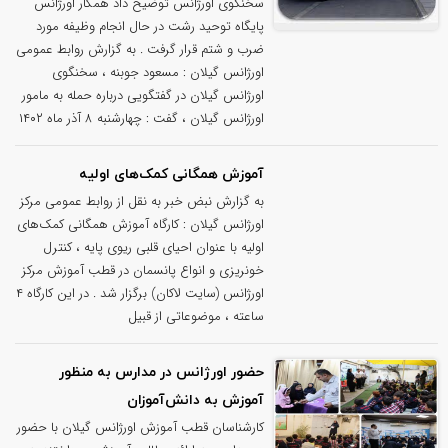
سخنگوی اورژانس توضیح داد همکار اورژانس
پایگاه توحید رشت در حال انجام وظیفه مورد
ضرب و شتم قرار گرفت . به گزارش روابط عمومی
اورژانس گیلان : مسعود جوبنه ، سخنگوی
اورژانس گیلان در گفتگویی درباره حمله به مامور
اورژانس گیلان ، گفت : چهارشنبه ۸ آذر ماه ۱۴۰۲
آموزش همگانی کمک‌های اولیه
به گزارش نبض خبر به نقل از روابط عمومی مرکز
اورژانس گیلان : کارگاه آموزش همگانی کمک‌های
اولیه با عنوان احیای قلبی ریوی پایه ، کنترل
خونریزی و انواع پانسمان در قطب آموزش مرکز
اورژانس (سایت لاکان) برگزار شد . در این کارگاه ۴
ساعته ، موضوعاتی از قبیل
حضور اورژانس در مدارس به منظور
آموزش به دانش‌آموزان
کارشناسان قطب آموزش اورژانس گیلان با حضور