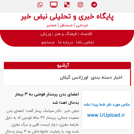
پایگاه خبری و تحلیلی نبض خبر
مردمی
مستقل
معتبر
اقتصاد
فرهنگ و هنر
ورزش
تماس باما
درباره ما
جستجو
آرشیو
اخبار دسته بندی: اورژانس گیلان
اعضای بدن پرستار فومنی به ۳ بیمار
بدحال اهدا شد
نبض خبر: دکتر سیامک ریماز گفت: اعضای بدن
سعیده جمالی، پرستار ۳۲ ساله فومنی که به دلیل
عارضه مغزی، دچار ایست قلبی و مرگ مغزی
شده بود، با رضایت خانواده‌اش به ۳ بیمار بدحال