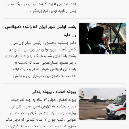
اهدا شد. وی افزود: کلیه‌ها این بیمار مرگ مغزی
پس از تایید نهایی تیم پزشکی،
رشت اولین شهر ایران که راننده آمبولانسِ
زن دارد
دکتر جمشید محمدی ، رئیس مرکز اورژانس
گیلان گفت : برای اولین بار اورژانس بانوان در
رشت راه اندازی شد و همگام با چند استان کشور
، جز معدود استان‌هایی است که نسبت به
راه‌اندازی اورژانس بانوان اقدام و جهت ارائه
خدمت به مصدومین ، بیماران زن و دانش
پیوند اعضاء ، پیوند زندگی
پیوند اعضای جوان ۱۷ ساله به چند نفر حیات
دوباره بخشید به گزارش نبض خبر به نقل از
روابط‌عمومی مرکز اورژانس گیلان ؛ در انتقالی
هوایی ، قلب جوان ۱۷ ساله گیلانی که دچار مرگ
مغزی شده بود ، با رضایت خانواده ایثارگرش، به