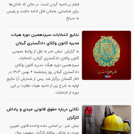
فشار بر ناحیه گردن است. در حالی که تلاش‌ها
برای شناسایی عاملان قتل ادامه داشت و پلیس
به سرنخ
نتایج انتخابات سیزدهمین دوره هیات
مدیره کانون وکلای دادگستری گیلان
به گزارش نبض خبر به نقل از روابط عمومی
کانون وکلای دادگستری گیلان، انتخابات
سیزدهمین دوره هیأت مدیره کانون وکلای
دادگستری گیلان روز پنجشنبه ۴ بهمن ۱۴۰۳ در
تالار گلستان برگزار شد. پس از شمارش آرا نتایج
اولیه به شرح زیر از ناحیه هیات نظارت بر این
دوره از انتخابات
نکاتی درباره حقوق قانونی عیدی و پاداش
کارگران
نبض خبر : بر اساس ماده واحده قانون تعیین
عیدی و پاداش سالانه کارگران مصوب سال