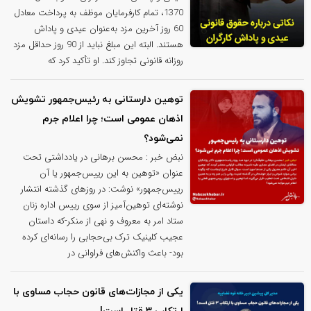
1370، تمام کارفرمایان موظف به پرداخت معادل
60 روز آخرین مزد به‌عنوان عیدی و پاداش
هستند. البته این مبلغ نباید از 90 روز حداقل مزد
روزانه قانونی تجاوز کند. او تأکید کرد که
توهین دارستانی به رئیس‌جمهور تشویش
اذهان عمومی است؛ چرا اعلام جرم
نمی‌شود؟
نبض خبر : محسن برهانی در یادداشتی تحت
عنوان «توهین به این رییس‌جمهور یا آن
رییس‌جمهور» نوشت: در روزهای گذشته انتشار
نوشته‌ای توهین‌آمیز از سوی رییس اداره زنان
ستاد امر به معروف و نهی از منکر-که داستان
عجیب کلینیک ترک بی‌حجابی را رسانه‌ای کرده
بود- باعث واکنش‌های فراوانی در
یکی از مجازات‌های قانون حجاب مساوی با