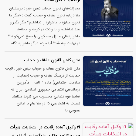
ارتکاب ۳ قتل است!
مجازات‌های قانون حجاب نبض خبر : یوسفیان
ملا درباره قانون عفاف و حجاب گفت : «مگر ما
قانون مبارزه با ماهواره را نداشتیم؟ مگر بگیر و
ببند نداشتیم و با وانت در کوچه و محله‌ها
ماهواره‌های منازل مسکونی را جمع نمی‌کردند؟
در نهایت چه شد؟ آیا مردم دیگر ماهواره نگاه
متن کامل قانون عفاف و حجاب
متن کامل قانون عفاف و حجاب نبض خبر : لایحه
حمایت از فرهنگ عفاف و حجاب (حمایت از
سلامت اجتماعی) ماده ۱- الف – مأمورین
فرماندهی انتظامی جمهوری اسلامی ایران که
ضابط قوه قضایی محسوب می شوند مکلفند
نسبت به اشخاصی که در ملا عام یا اماکن
عمومی یا
21 وکیل آماده رقابت در انتخابات هیأت
مدیره کانون وکلای دادگستری گیلان +