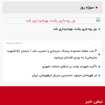
سوژه روز
پل رودباری رشت بهره‌برداری شد
مشاهده همه
۳ باب مغازه محدوده پستک خریداری و تخریب شد / خیابان ژ۵ (شهید
سلیمانی) به زودی افتتاح می‌شود
تأکید شهردار رشت بر ارتقای خدمات شهری
ابر قهرمانان مرموز، نخستین سریال ابرقهرمانی ایران
نبض خبر