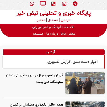
پایگاه خبری و تحلیلی نبض خبر
مردمی
مستقل
معتبر
اقتصاد
فرهنگ و هنر
ورزش
تماس باما
درباره ما
جستجو
آرشیو
اخبار دسته بندی: گزارش تصویری
گزارش تصویری از دومین حضور تی نما در
نمایشگاه ملی رصتا
همه اماکن نگهداری معتادان در گیلان