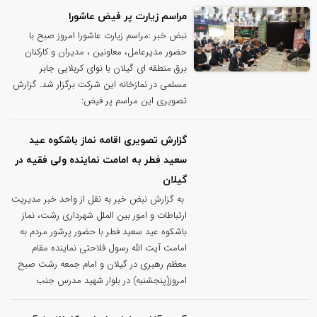
مراسم زیارت پر فیض عاشورا
نبض خبر :مراسم زیارت عاشورا امروز صبح با
حضور مدیرعامل، معاونین ، مدیران و کارکنان
برق منطقه ای گیلان با نوای کربلایی جابر
مسلمی در نمازخانه این شرکت برگزار شد. گزارش
تصویری این مراسم پر فیض:
گزارش تصویری اقامه نماز باشکوه عید
سعید فطر به امامت نماینده ولی فقیه در
گیلان
به گزارش نبض خبر به نقل از واحد خبر مدیریت
ارتباطات و امور بین الملل شهرداری رشت، نماز
باشکوه عید سعید فطر با حضور پرشور مردم به
امامت آیت الله رسول فلاحتی نماینده مقام
معظم رهبری در گیلان و امام جمعه رشت صبح
امروز(پنجشنبه) در بلوار شهید مدرس جنب