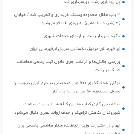
پل رودباری رشت بهره‌برداری شد
۳ باب مغازه محدوده پستک خریداری و تخریب شد / خیابان
ژ۵ (شهید سلیمانی) به زودی افتتاح می‌شود
تأکید شهردار رشت بر ارتقای خدمات شهری
ابر قهرمانان مرموز، نخستین سریال ابرقهرمانی ایران
بررسی چالش‌ها و الزامات اجرای قانون ثبت رسمی معاملات
املاک در رشت
توکلی: هدف‌گذاری ۵۰۰ هزار متخصص در طرح ایران دیجیتال؛
معرفی مستقیم ۵۰ نفر برتر به بازار کار
ساماندهی گاری کباب ها ،ون کافه ها با اولویت سلامت
شهروندان ،کاهش ترافیک و حذف زوائد بصری دنبال می‌شود
ابهام در اختیارات وزیر ارتباطات؛ ستار هاشمی پاسخی برای
مطالبات مردم دارد ؟