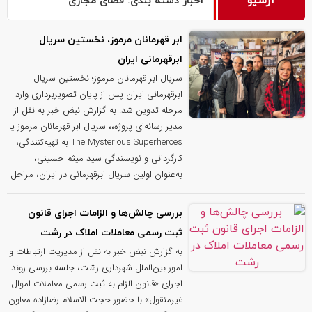
آرشیو
اخبار دسته بندی: فضای مجازی
ابر قهرمانان مرموز، نخستین سریال
ابرقهرمانی ایران
سریال ابر قهرمانان مرموز؛ نخستین سریال
ابرقهرمانی ایران پس از پایان تصویربرداری وارد
مرحله تدوین شد. به گزارش نبض خبر به نقل از
مدیر رسانه‌ای پروژه،، سریال ابر قهرمانان مرموز یا
The Mysterious Superheroes به تهیه‌کنندگی،
کارگردانی و نویسندگی سید میثم حسینی،
به‌عنوان اولین سریال ابرقهرمانی در ایران، مراحل
بررسی چالش‌ها و الزامات اجرای قانون
ثبت رسمی معاملات املاک در رشت
به گزارش نبض خبر به نقل از مدیریت ارتباطات و
امور بین‌الملل شهرداری رشت، جلسه بررسی روند
اجرای «قانون الزام به ثبت رسمی معاملات اموال
غیرمنقول» با حضور حجت الاسلام رضازاده معاون