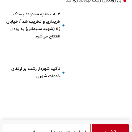
پل رودباری رشت بهره‌برداری شد
۳ باب مغازه محدوده پستک
خریداری و تخریب شد / خیابان
ژ۵ (شهید سلیمانی) به زودی
افتتاح می‌شود
تأکید شهردار رشت بر ارتقای
خدمات شهری