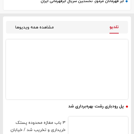
ابر قهرمانان مرموز، نخستین سریال ابرقهرمانی ایران
تلدیو
مشاهده همه ویدیوها
فیلم و صوت
پل رودباری رشت بهره‌برداری شد
۳ باب مغازه محدوده پستک
خریداری و تخریب شد / خیابان