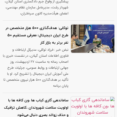
پیشگیری از وقوع جرم دادگستری استان گیلان،
شهردار رشت، مدیرعامل سازمان نظام مهندسی،
اعضای هیأت‌مدیره کانون سردفتران،
توکلی: هدف‌گذاری ۵۰۰ هزار متخصص در
طرح ایران دیجیتال؛ معرفی مستقیم ۵۰
نفر برتر به بازار کار
نبض خبر : فرزاد توکلی، مدیرکل ارتباطات و
فناوری اطلاعات استان گیلان، در نشست خبری با
اصحاب رسانه به مناسبت ۲۷ اردیبهشت، روز
جهانی ارتباطات و روابط عمومی، جزئیات طرح
ملی آموزش ایران دیجیتال را تشریح کرد. او با
تأکید بر هدف‌گذاری ۵۰۰ هزار نیروی متخصص تا
پایان برنامه
ساماندهی گاری کباب ها ،ون کافه ها با
اولویت سلامت شهروندان ،کاهش ترافیک
و حذف زوائد بصری دنبال می‌شود