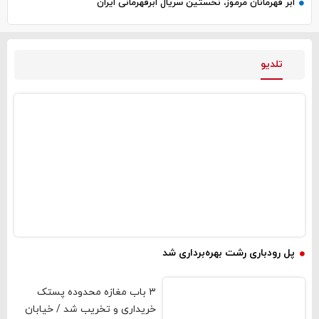
ابر قهرمانان مرموز، نخستین سریال ابرقهرمانی ایران
تلدیو
فیلم و صوت
پل رودباری رشت بهره‌برداری شد
۳ باب مغازه محدوده پستک
خریداری و تخریب شد / خیابان