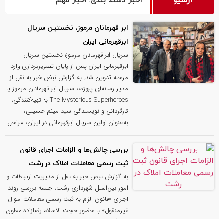
آرشیو
اخبار دسته بندی: اخبار مهم
ابر قهرمانان مرموز، نخستین سریال
ابرقهرمانی ایران
سریال ابر قهرمانان مرموز؛ نخستین سریال
ابرقهرمانی ایران پس از پایان تصویربرداری وارد
مرحله تدوین شد. به گزارش نبض خبر به نقل از
مدیر رسانه‌ای پروژه،، سریال ابر قهرمانان مرموز یا
The Mysterious Superheroes به تهیه‌کنندگی،
کارگردانی و نویسندگی سید میثم حسینی،
به‌عنوان اولین سریال ابرقهرمانی در ایران، مراحل
بررسی چالش‌ها و الزامات اجرای قانون
ثبت رسمی معاملات املاک در رشت
به گزارش نبض خبر به نقل از مدیریت ارتباطات و
امور بین‌الملل شهرداری رشت، جلسه بررسی روند
اجرای «قانون الزام به ثبت رسمی معاملات اموال
غیرمنقول» با حضور حجت الاسلام رضازاده معاون