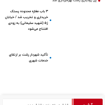
پل رودباری رشت بهره‌برداری شد
۳ باب مغازه محدوده پستک
خریداری و تخریب شد / خیابان
ژ۵ (شهید سلیمانی) به زودی
افتتاح می‌شود
تأکید شهردار رشت بر ارتقای
خدمات شهری