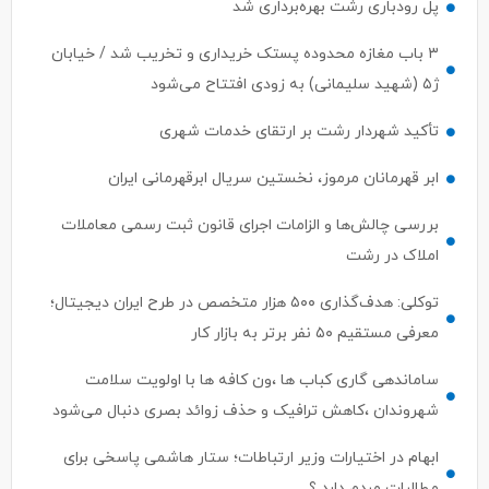
پل رودباری رشت بهره‌برداری شد
۳ باب مغازه محدوده پستک خریداری و تخریب شد / خیابان
ژ۵ (شهید سلیمانی) به زودی افتتاح می‌شود
تأکید شهردار رشت بر ارتقای خدمات شهری
ابر قهرمانان مرموز، نخستین سریال ابرقهرمانی ایران
بررسی چالش‌ها و الزامات اجرای قانون ثبت رسمی معاملات
املاک در رشت
توکلی: هدف‌گذاری ۵۰۰ هزار متخصص در طرح ایران دیجیتال؛
معرفی مستقیم ۵۰ نفر برتر به بازار کار
ساماندهی گاری کباب ها ،ون کافه ها با اولویت سلامت
شهروندان ،کاهش ترافیک و حذف زوائد بصری دنبال می‌شود
ابهام در اختیارات وزیر ارتباطات؛ ستار هاشمی پاسخی برای
مطالبات مردم دارد ؟