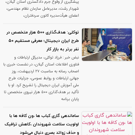
پیشگیری از وقوع جرم دادگستری استان گیلان،
شهردار رشت، مدیرعامل سازمان نظام مهندسی،
اعضای هیأت‌مدیره کانون سردفتران،
توکلی: هدف‌گذاری ۵۰۰ هزار متخصص در
طرح ایران دیجیتال؛ معرفی مستقیم ۵۰
نفر برتر به بازار کار
نبض خبر : فرزاد توکلی، مدیرکل ارتباطات و
فناوری اطلاعات استان گیلان، در نشست خبری با
اصحاب رسانه به مناسبت ۲۷ اردیبهشت، روز
جهانی ارتباطات و روابط عمومی، جزئیات طرح
ملی آموزش ایران دیجیتال را تشریح کرد. او با
تأکید بر هدف‌گذاری ۵۰۰ هزار نیروی متخصص تا
پایان برنامه
ساماندهی گاری کباب ها ،ون کافه ها با
اولویت سلامت شهروندان ،کاهش ترافیک
و حذف زوائد بصری دنبال می‌شود