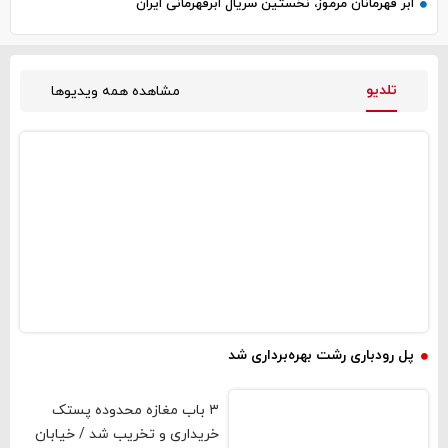
ابر قهرمانان مرموز، نخستین سریال ابرقهرمانی ایران
تلدیو
مشاهده همه ویدیوها
فیلم و صوت
پل رودباری رشت بهره‌برداری شد
۳ باب مغازه محدوده پستک
خریداری و تخریب شد / خیابان