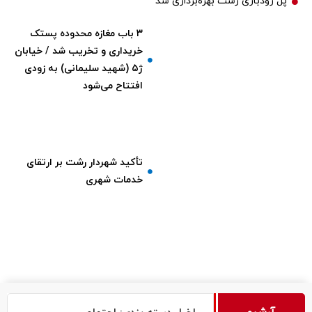
پل رودباری رشت بهره‌برداری شد
۳ باب مغازه محدوده پستک
خریداری و تخریب شد / خیابان
ژ۵ (شهید سلیمانی) به زودی
افتتاح می‌شود
تأکید شهردار رشت بر ارتقای
خدمات شهری