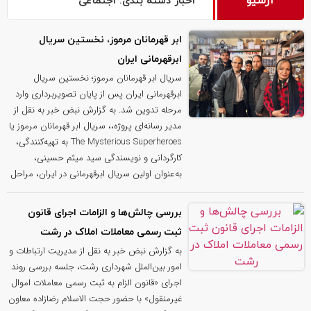
آرشیو
اخبار دسته بندی: اجتماعی
ابر قهرمانان مرموز، نخستین سریال
ابرقهرمانی ایران
سریال ابر قهرمانان مرموز؛ نخستین سریال
ابرقهرمانی ایران پس از پایان تصویربرداری وارد
مرحله تدوین شد. به گزارش نبض خبر به نقل از
مدیر رسانه‌ای پروژه،، سریال ابر قهرمانان مرموز یا
The Mysterious Superheroes به تهیه‌کنندگی،
کارگردانی و نویسندگی سید میثم حسینی،
به‌عنوان اولین سریال ابرقهرمانی در ایران، مراحل
بررسی چالش‌ها و الزامات اجرای قانون
ثبت رسمی معاملات املاک در رشت
به گزارش نبض خبر به نقل از مدیریت ارتباطات و
امور بین‌الملل شهرداری رشت، جلسه بررسی روند
اجرای «قانون الزام به ثبت رسمی معاملات اموال
غیرمنقول» با حضور حجت الاسلام رضازاده معاون