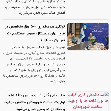
پیشگیری از وقوع جرم دادگستری استان گیلان،
شهردار رشت، مدیرعامل سازمان نظام مهندسی،
اعضای هیأت‌مدیره کانون سردفتران،
توکلی: هدف‌گذاری ۵۰۰ هزار متخصص در
طرح ایران دیجیتال؛ معرفی مستقیم ۵۰
نفر برتر به بازار کار
نبض خبر : فرزاد توکلی، مدیرکل ارتباطات و
فناوری اطلاعات استان گیلان، در نشست خبری با
اصحاب رسانه به مناسبت ۲۷ اردیبهشت، روز
جهانی ارتباطات و روابط عمومی، جزئیات طرح
ملی آموزش ایران دیجیتال را تشریح کرد. او با
تأکید بر هدف‌گذاری ۵۰۰ هزار نیروی متخصص تا
پایان برنامه
ساماندهی گاری کباب ها ،ون کافه ها با
اولویت سلامت شهروندان ،کاهش ترافیک
و حذف زوائد بصری دنبال می‌شود