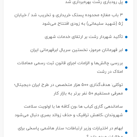
پل رودباری رشت بهره‌برداری شد
۳ باب مغازه محدوده پستک خریداری و تخریب شد / خیابان
ژ۵ (شهید سلیمانی) به زودی افتتاح می‌شود
تأکید شهردار رشت بر ارتقای خدمات شهری
ابر قهرمانان مرموز، نخستین سریال ابرقهرمانی ایران
بررسی چالش‌ها و الزامات اجرای قانون ثبت رسمی معاملات
املاک در رشت
توکلی: هدف‌گذاری ۵۰۰ هزار متخصص در طرح ایران دیجیتال؛
معرفی مستقیم ۵۰ نفر برتر به بازار کار
ساماندهی گاری کباب ها ،ون کافه ها با اولویت سلامت
شهروندان ،کاهش ترافیک و حذف زوائد بصری دنبال می‌شود
ابهام در اختیارات وزیر ارتباطات؛ ستار هاشمی پاسخی برای
مطالبات مردم دارد ؟