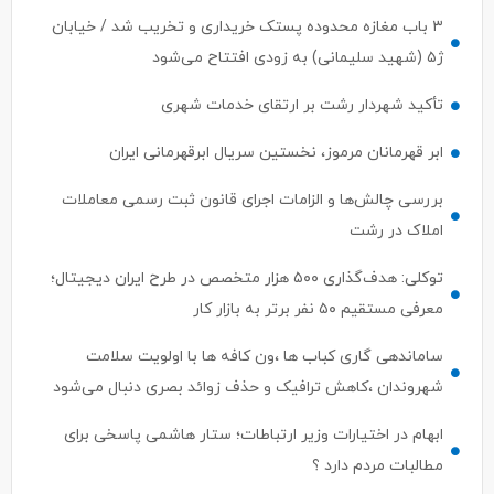
ژ۵ (شهید سلیمانی) به زودی افتتاح می‌شود
تأکید شهردار رشت بر ارتقای خدمات شهری
ابر قهرمانان مرموز، نخستین سریال ابرقهرمانی ایران
بررسی چالش‌ها و الزامات اجرای قانون ثبت رسمی معاملات
املاک در رشت
توکلی: هدف‌گذاری ۵۰۰ هزار متخصص در طرح ایران دیجیتال؛
معرفی مستقیم ۵۰ نفر برتر به بازار کار
ساماندهی گاری کباب ها ،ون کافه ها با اولویت سلامت
شهروندان ،کاهش ترافیک و حذف زوائد بصری دنبال می‌شود
ابهام در اختیارات وزیر ارتباطات؛ ستار هاشمی پاسخی برای
مطالبات مردم دارد ؟
سرپرست معاونت توسعه مدیریت، منابع و برنامه ریزی