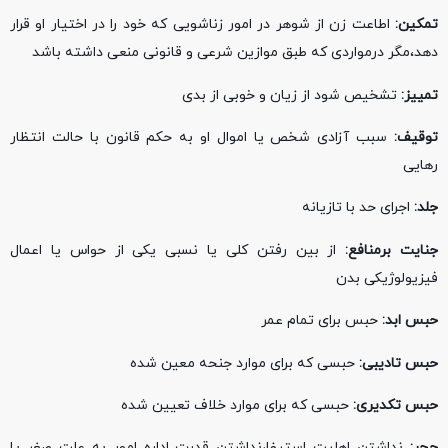
تمکین:
اطاعت زن از شوهر در امور زناشویی که خود را در اختیار او قرار
دهد،مگر درمواردی که طبق موازین شرعی و قانونی منعی داشته باشد
تمییز:
تشخیص شود از زیان و خوبی از بدی
توقیف:
سبب آزادی شخص یا اموال او به حکم قانون با حالت انتظار
رهایی
جلد:
اجرای حد با تازیانه
جنایت برمنافع:
از بین رفتن کلی یا نسبی یکی از حواس یا اعمال
فیزیولوژیکی بدن
حبس ابد:
حبس برای تمام عمر
حبس تادیبی:
حبسی که برای موارد جنحه معین شده
حبس تکدیری:
حبسی که برای موارد خلاف تعیین شده
حجر:
نداشتن اهلیت استیفا،نداشتن قدرت اداره امور به علت صغر یا